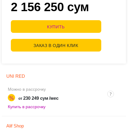
2 156 250 сум
КУПИТЬ
ЗАКАЗ В ОДИН КЛИК
UNI RED
Можно в рассрочку
%
230 249 сум
/мес
от
Купить в рассрочку
Alif Shop