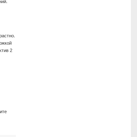
ний.
растно.
ржкой
ктив 2
ите