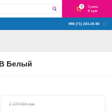
0
Сумма
0 сум
998 (71) 203-20-90
GB Белый
2 170 918 сум