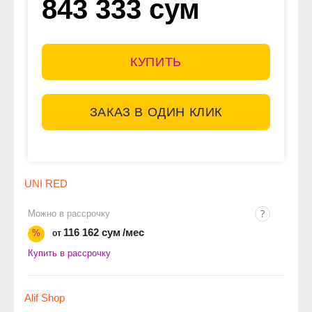
843 333 сум
КУПИТЬ
ЗАКАЗ В ОДИН КЛИК
UNI RED
Можно в рассрочку
116 162 сум
/мес
%
от
Купить в рассрочку
Alif Shop