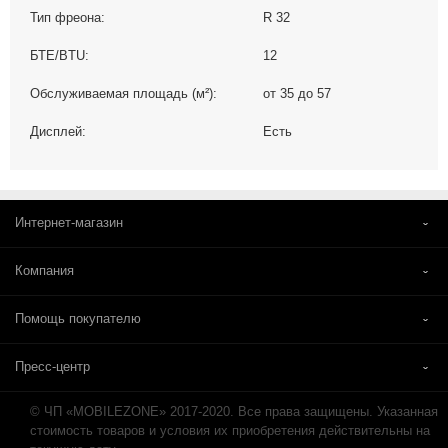
Тип фреона:
R 32
БТЕ/BTU:
12
Обслуживаемая площадь (м²):
от 35 до 57
Дисплей:
Есть
Интернет-магазин
Компания
Помощь покупателю
Пресс-центр
© ЧП «MOBILEZONE» 2017-2020. Все права защищены. Указанная
стоимость товаров и условия их приобретения действительны на