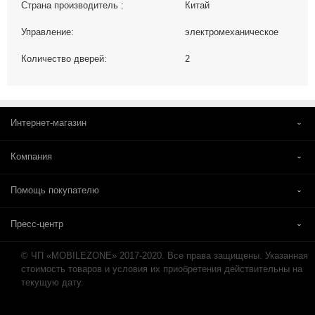
Страна производитель :
Китай
Управление:
электромеханическое
Количество дверей:
2
Интернет-магазин
Компания
Помощь покупателю
Пресс-центр
© ЧП «MOBILEZONE» 2017-2020. Все права защищены. Указанная
стоимость товаров и условия их приобретения действительны на
текущую дату.