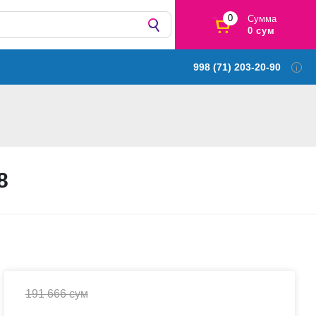
0
Сумма
0 сум
998 (71) 203-20-90
8
191 666 сум