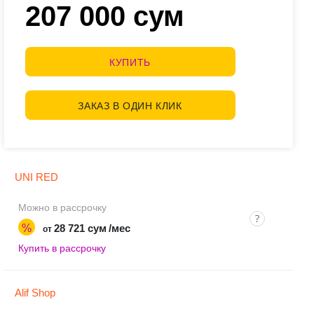
207 000 сум
КУПИТЬ
ЗАКАЗ В ОДИН КЛИК
UNI RED
Можно в рассрочку
%
28 721 сум
/мес
от
Купить в рассрочку
Alif Shop