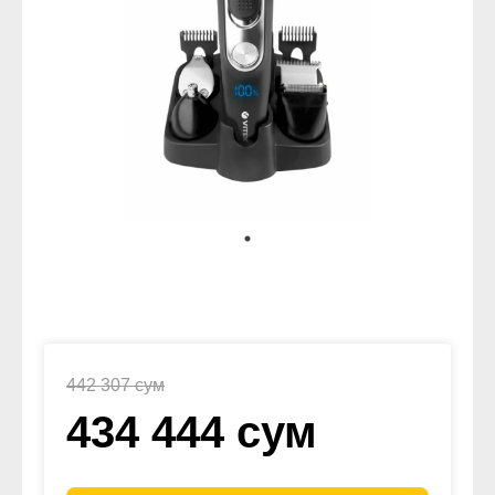
442 307 сум
434 444 сум