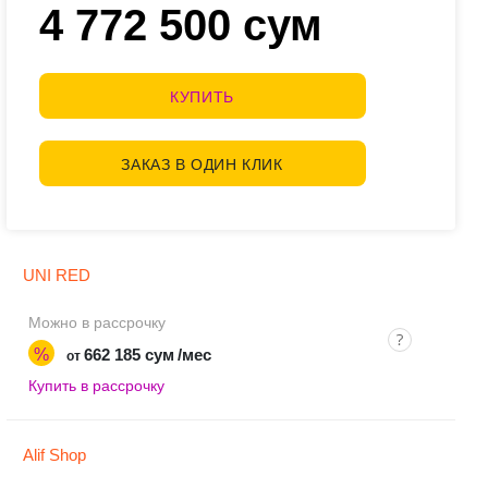
4 772 500 сум
КУПИТЬ
ЗАКАЗ В ОДИН КЛИК
UNI RED
Можно в рассрочку
%
662 185 сум
/мес
от
Купить в рассрочку
Alif Shop