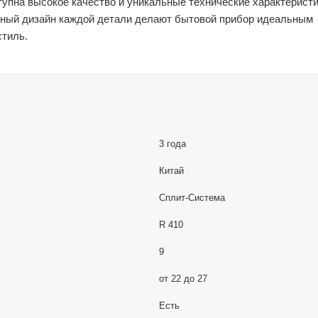
упна высокое качество и уникальные технические характерист
нный дизайн каждой детали делают бытовой прибор идеальным
тиль.
3 года
Китай
Сплит-Система
R 410
9
от 22 до 27
Есть