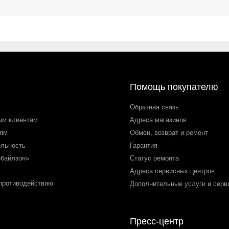
Помощь покупателю
Обратная связь
ым клиентам
Адреса магазинов
лям
Обмен, возврат и ремонт
ельность
Гарантия
обайлзон»
Статус ремонта
Адреса сервисных центров
 противодействию
Дополнительные услуги и серв
Пресс-центр