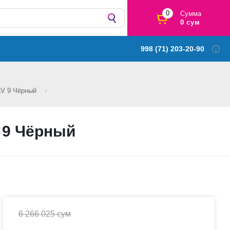
0
Сумма
0 сум
998 (71) 203-20-90
LV 9 Чёрный
 9 Чёрный
6 266 025 сум