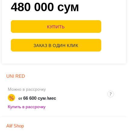
480 000 сум
КУПИТЬ
ЗАКАЗ В ОДИН КЛИК
UNI RED
Можно в рассрочку
%
66 600 сум
/мес
от
Купить в рассрочку
Alif Shop