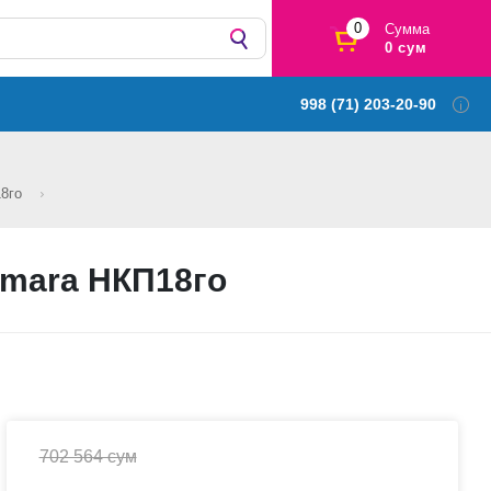
0
Сумма
0 сум
998 (71) 203-20-90
18го
kmara НКП18го
702 564 сум