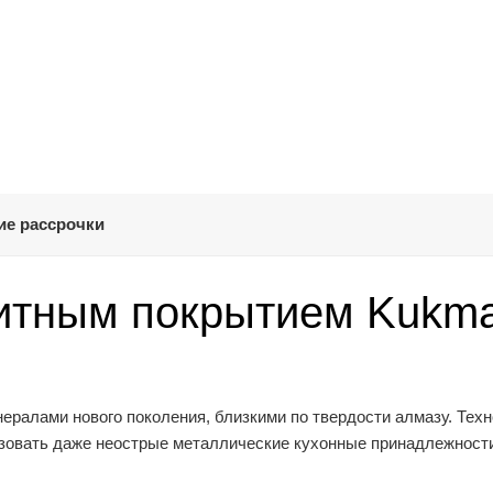
ие рассрочки
нитным покрытием Kukm
ралами нового поколения, близкими по твердости алмазу. Техн
льзовать даже неострые металлические кухонные принадлежност