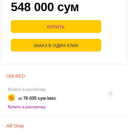
548 000 сум
КУПИТЬ
ЗАКАЗ В ОДИН КЛИК
UNI RED
Можно в рассрочку
%
76 035 сум
/мес
от
Купить в рассрочку
Alif Shop