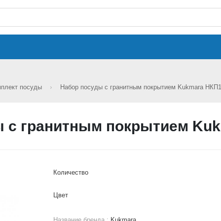
мплект посуды
Набор посуды с гранитным покрытием Kukmara НКП
 с гранитным покрытием Ku
Количество
Цвет
Название бренда :
Kukmara