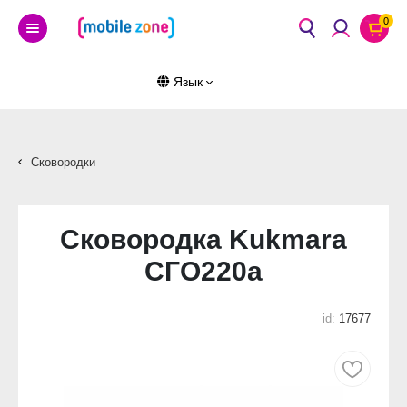
0
Язык
Сковородки
Сковородка Kukmara
СГО220а
id:
17677