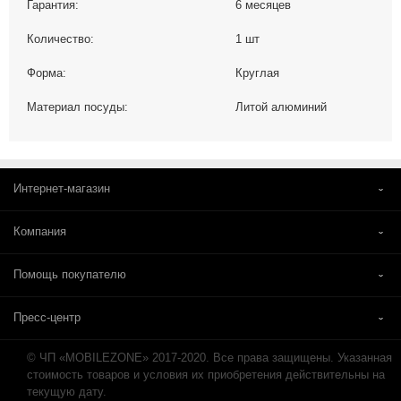
Гарантия:
6 месяцев
Количество:
1 шт
Форма:
Круглая
Материал посуды:
Литой алюминий
Интернет-магазин
Компания
Помощь покупателю
Пресс-центр
© ЧП «MOBILEZONE» 2017-2020. Все права защищены. Указанная
стоимость товаров и условия их приобретения действительны на
текущую дату.