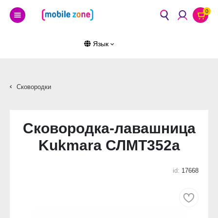
0
Язык
Сковородки
Сковородка-лавашница
Kukmara СЛМТ352а
id:
17668