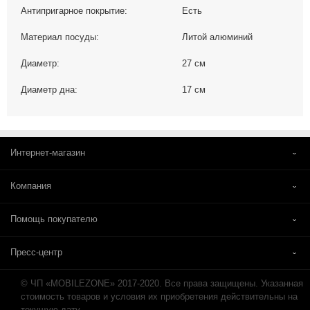
Антипригарное покрытие:
Есть
Материал посуды:
Литой алюминий
Диаметр:
27 см
Диаметр дна:
17 см
Интернет-магазин
Компания
Помощь покупателю
Пресс-центр
© ЧП «MOBILEZONE» 2017-2020. Все права защищены. Указанная
стоимость товаров и условия их приобретения действительны на
текущую дату.