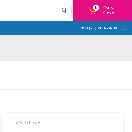
0
Сумма
0 сум
998 (71) 203-20-90
1 548 076 сум