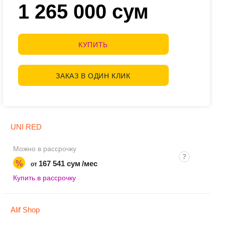
1 265 000 сум
КУПИТЬ
ЗАКАЗ В ОДИН КЛИК
UNI RED
Можно в рассрочку
%
167 541 сум
/мес
от
Купить в рассрочку
Alif Shop