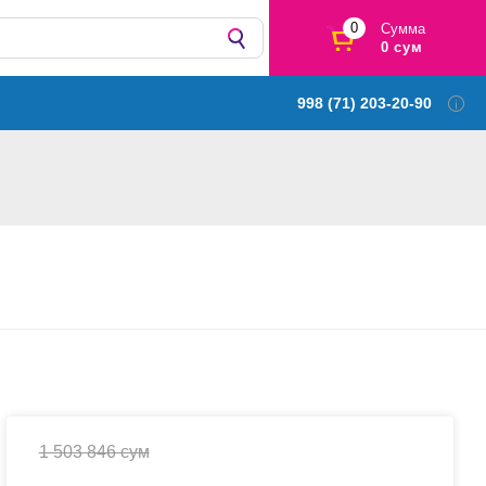
0
Сумма
0 сум
998 (71) 203-20-90
1 503 846 сум