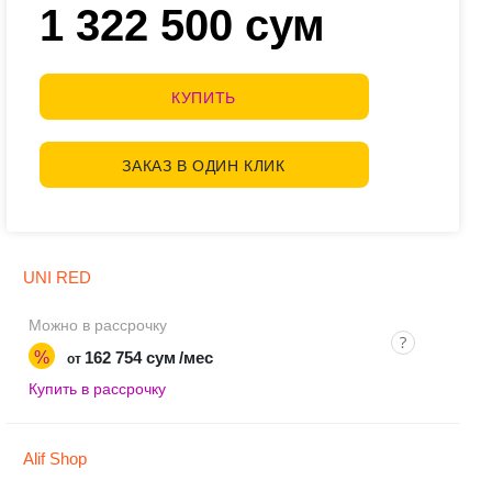
1 322 500 сум
КУПИТЬ
ЗАКАЗ В ОДИН КЛИК
UNI RED
Можно в рассрочку
%
162 754 сум
/мес
от
Купить в рассрочку
Alif Shop