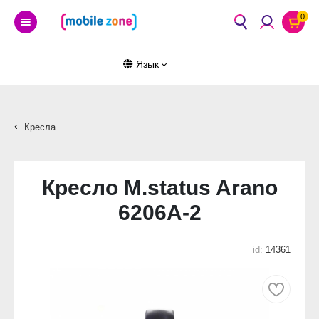
0
Язык
Кресла
Кресло M.status Arano
6206A-2
id:
14361