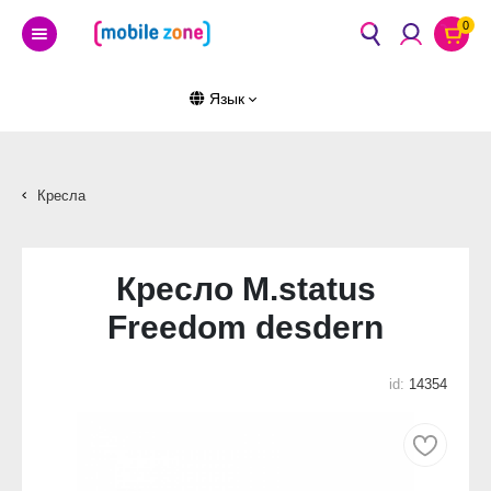
0
Язык
Кресла
Кресло M.status
Freedom desdern
id:
14354