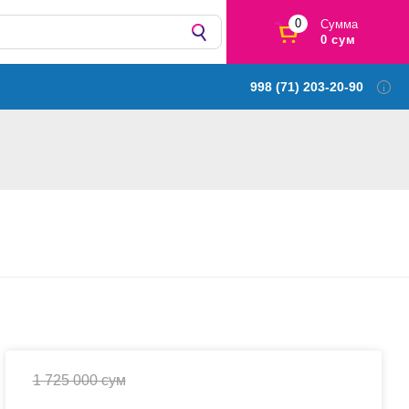
0
Сумма
0 сум
998 (71) 203-20-90
B
1 725 000 сум