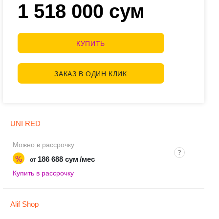
1 518 000 сум
КУПИТЬ
ЗАКАЗ В ОДИН КЛИК
UNI RED
Можно в рассрочку
%
186 688 сум
/мес
от
Купить в рассрочку
Alif Shop