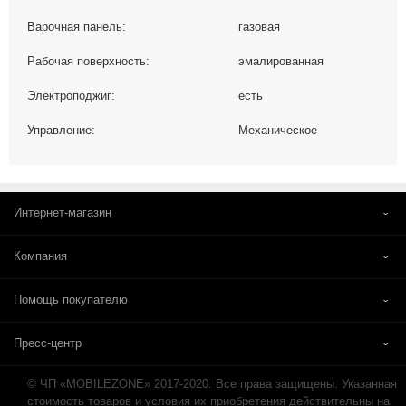
Варочная панель:
газовая
Рабочая поверхность:
эмалированная
Электроподжиг:
есть
Управление:
Механическое
Интернет-магазин
Компания
Помощь покупателю
Пресс-центр
© ЧП «MOBILEZONE» 2017-2020. Все права защищены. Указанная
стоимость товаров и условия их приобретения действительны на