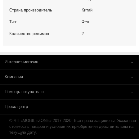
Страна производитель :
Китай
Тип:
Фен
Количество режимов:
2
Интернет-магазин
Компания
Помощь покупателю
Пресс-центр
© ЧП «MOBILEZONE» 2017-2020. Все права защищены. Указанная
стоимость товаров и условия их приобретения действительны на
текущую дату.