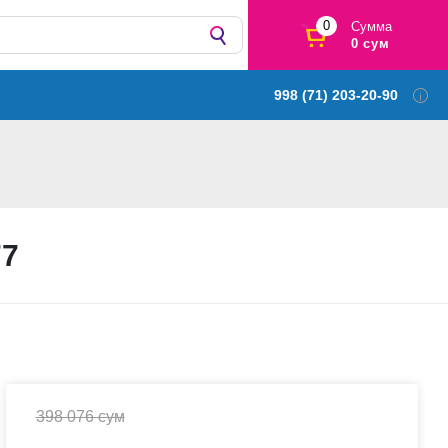
0
Сумма
0 сум
998 (71) 203-20-90
77
398 076 сум