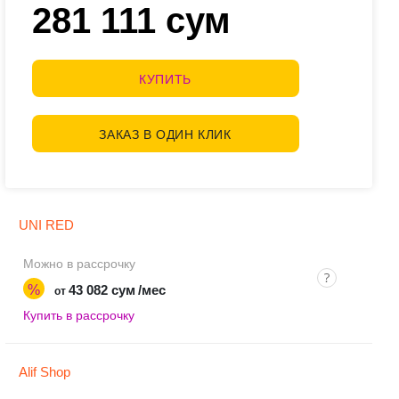
281 111 сум
КУПИТЬ
ЗАКАЗ В ОДИН КЛИК
UNI RED
Можно в рассрочку
%
43 082 сум
/мес
от
Купить в рассрочку
Alif Shop