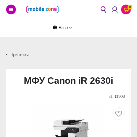
0
Язык
Принтеры
МФУ Canon iR 2630i
id:
11908