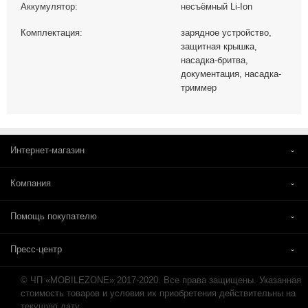
Аккумулятор:
несъёмный Li-Ion
Комплектация:
зарядное устройство,
защитная крышка,
насадка-бритва,
документация, насадка-
триммер
Интернет-магазин
Компания
Помощь покупателю
Пресс-центр
© ЧП «MOBILEZONE» 2017-2020. Все права защищены. Указанная
стоимость товаров и условия их приобретения действительны на
текущую дату.