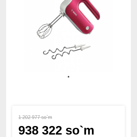
1 202 977 so`m
938 322 so`m