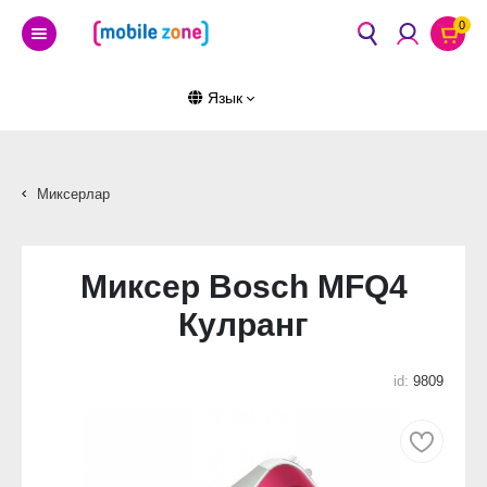
0
Язык
Миксерлар
Миксер Bosch MFQ4
Кулранг
id:
9809