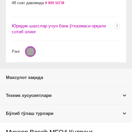
48 соат давомида
9 900 SO`M
Юридик шахслар учун банк ўтказмаси орқали
сотиб олинг
Ранг
Махсулот хақида
Техник хусусиятлари
Бўлиб тўлаш турлари