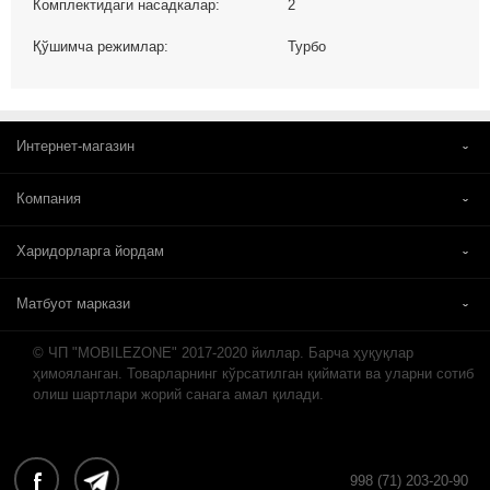
Комплектидаги насадкалар:
2
Қўшимча режимлар:
Турбо
Интернет-магазин
Компания
Харидорларга йордам
Матбуот маркази
© ЧП "MOBILEZONE" 2017-2020 йиллар. Барча ҳуқуқлар
ҳимояланган. Товарларнинг кўрсатилган қиймати ва уларни сотиб
олиш шартлари жорий санага амал қилади.
998 (71) 203-20-90