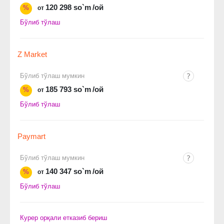
120 298 so`m
/ой
%
от
Бўлиб тўлаш
Z Market
Бўлиб тўлаш мумкин
185 793 so`m
/ой
%
от
Бўлиб тўлаш
Paymart
Бўлиб тўлаш мумкин
140 347 so`m
/ой
%
от
Бўлиб тўлаш
Курер орқали етказиб бериш