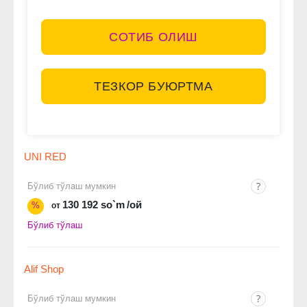
СОТИБ ОЛИШ
ТЕЗКОР БУЮРТМА
UNI RED
Бўлиб тўлаш мумкин
130 192 so`m
/ой
%
от
Бўлиб тўлаш
Alif Shop
Бўлиб тўлаш мумкин