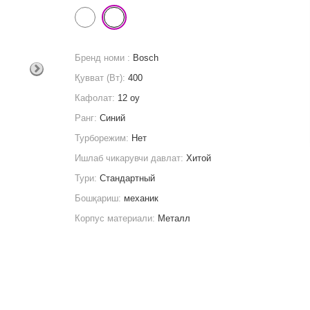
Бренд номи :
Bosch
Қувват (Вт):
400
Кафолат:
12 oy
Ранг:
Синий
Турборежим:
Нет
Ишлаб чикарувчи давлат:
Хитой
Тури:
Стандартный
Бошқариш:
механик
Корпус материали:
Металл