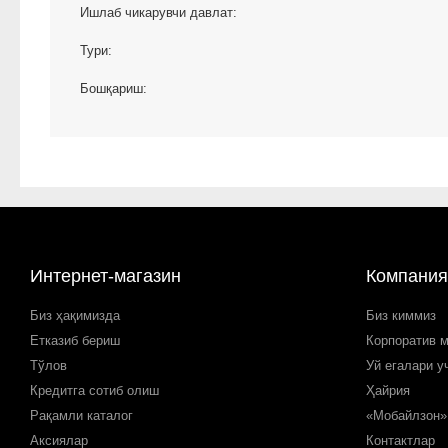
Ишлаб чикарувчи давлат:
Тури:
Бошқариш:
Интернет-магазин
Компания
Биз ҳақимизда
Биз киммиз
Етказиб бериш
Корпоратив 
Тўлов
Уй егалари у
Кредитга сотиб олиш
Ҳайрия
Рақамли каталог
«Мобайлзон»
Аксиялар
Контактлар