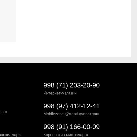
998 (71) 203-20-90
Интернет-магазин
998 (97) 412-12-41
рлаш
Mobilezone қўллаб-қувватлаш
998 (91) 166-00-09
манзиллари
Корпоратив мижозларга