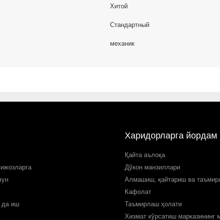
Хитой
Стандартный
механик
Харидорларга йордам
Қайта аълоқа
мижозларга
Дўкон манзиллари
чун
Алмашиш, қайтариш ва таъми
Кафолат
 да иш
Таъмирлаш ҳолати
Хизмат кўрсатиш марказининг 