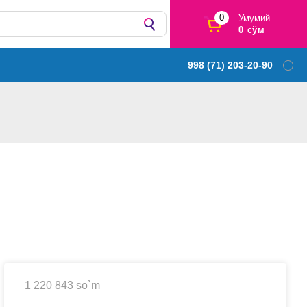
0
Умумий
0 сўм
998 (71) 203-20-90
1 220 843 so`m