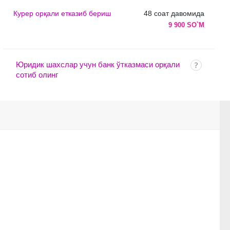
Курер орқали етказиб бериш
48 соат давомида
9 900 SO`M
Юридик шахслар учун банк ўтказмаси орқали
сотиб олинг