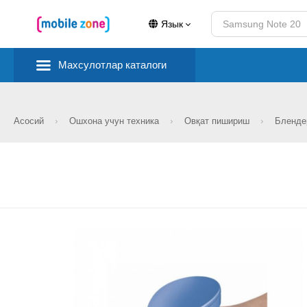
Язык
Махсулотлар каталоги
Асосий
Ошхона учун техника
Овқат пишириш
Бленд