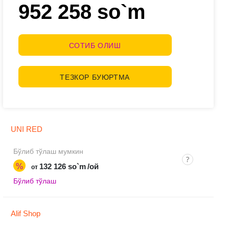
952 258 so`m
СОТИБ ОЛИШ
ТЕЗКОР БУЮРТМА
UNI RED
Бўлиб тўлаш мумкин
%
132 126 so`m
/ой
от
Бўлиб тўлаш
Alif Shop