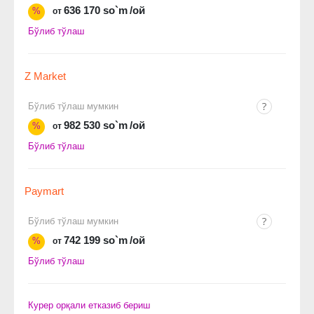
636 170 so`m
/ой
%
от
Бўлиб тўлаш
Z Market
Бўлиб тўлаш мумкин
982 530 so`m
/ой
%
от
Бўлиб тўлаш
Paymart
Бўлиб тўлаш мумкин
742 199 so`m
/ой
%
от
Бўлиб тўлаш
Курер орқали етказиб бериш