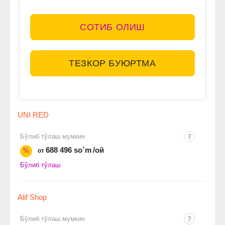
СОТИБ ОЛИШ
ТЕЗКОР БУЮРТМА
UNI RED
Бўлиб тўлаш мумкин
688 496 so`m
/ой
%
от
Бўлиб тўлаш
Alif Shop
Бўлиб тўлаш мумкин