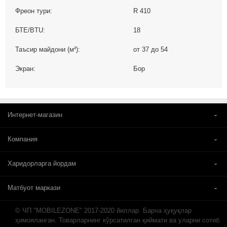
Фреон тури:
R 410
БТЕ/BTU:
18
Таъсир майдони (м²):
от 37 до 54
Экран:
Бор
Интернет-магазин
Компания
Харидорларга йордам
Матбуот маркази
© ЧП "MOBILEZONE" 2017-2020 йиллар. Барча ҳуқуқлар
ҳимояланган. Товарларнинг кўрсатилган қиймати ва уларни сотиб