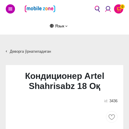
0
Язык
Деворга ўрнатиладиган
Кондиционер Artel
Shahrisabz 18 Оқ
id:
3436