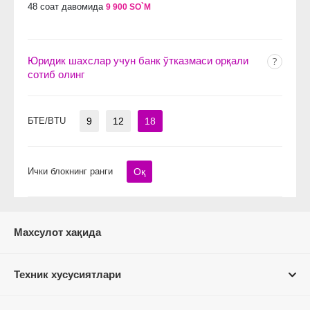
48 соат давомида
9 900 SO`M
Юридик шахслар учун банк ўтказмаси орқали
сотиб олинг
БТЕ/BTU
9
12
18
Ички блокнинг ранги
Оқ
Махсулот хақида
Техник хусусиятлари