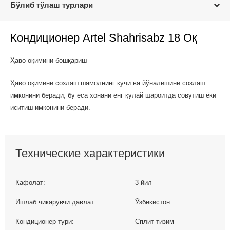
Бўлиб тўлаш турлари
Кондиционер Artel Shahrisabz 18 Оқ
Ҳаво оқимини бошқариш
Ҳаво оқимини созлаш шамолнинг кучи ва йўналишини созлаш
имконини беради, бу еса хонани енг қулай шароитда совутиш ёки
иситиш имконини беради.
Технические характеристики
Кафолат:
3 йил
Ишлаб чикарувчи давлат:
Ўзбекистон
Кондиционер тури:
Сплит-тизим