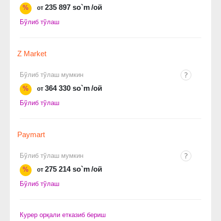
235 897 so`m
/ой
%
от
Бўлиб тўлаш
Z Market
Бўлиб тўлаш мумкин
364 330 so`m
/ой
%
от
Бўлиб тўлаш
Paymart
Бўлиб тўлаш мумкин
275 214 so`m
/ой
%
от
Бўлиб тўлаш
Курер орқали етказиб бериш