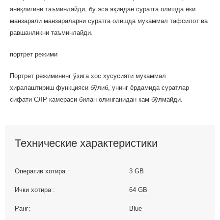
аниқлигини таъминлайди, бу эса яқиндан суратга олишда ёки
манзарали манзараларни суратга олишда мукаммал тафсилот ва
равшанликни таъминлайди.
портрет режими
Портрет режимининг ўзига хос хусусияти мукаммал
хиралаштириш функцияси бўлиб, унинг ёрдамида суратлар
сифати СЛР камераси билан олинганидан кам бўлмайди.
Технические характеристики
Оператив хотира :
3 GB
Ички хотира :
64 GB
Ранг:
Blue