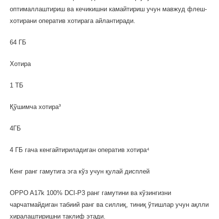
оптималлаштириш ва кечикишни камайтириш учун мавжуд флеш-
хотирани оператив хотирага айлантиради.
64 ГБ
Хотира
1 ТБ
Қўшимча хотира³
4ГБ
4 ГБ гача кенгайтириладиган оператив хотира⁴
Кенг ранг гамутига эга кўз учун қулай дисплей
OPPO A17k 100% DCI-P3 ранг гамутини ва кўзингизни
чарчатмайдиган табиий ранг ва силлиқ, тиниқ ўтишлар учун ақлли
хиралаштиришни таклиф этади.