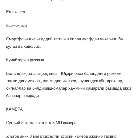
Ён сканер
бармоқ изи
Смартфонингизни оддий тегиниш билан қулфдан чиқаринг. Бу
қулай ва хавфсиз.
Кучайтириш режими
Баландроқ ва аниқроқ овоз - Юқори овоз баландлиги режими
ташқи динамик орқали медиа ижроси, шунингдек қўнғироқлар,
сигналлар ва билдиришномалар ҳажмини самарали равишда икки
баравар оширади.
КАМEРА
Сунъий интеллектга эга 8 МП камера
Ультра аниқ 8 мегапикселли асосий камера ажойиб тасвир