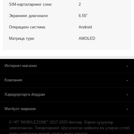
SIM-карталарнинг сони:
2
Экраннинг диагонали:
6.55"
Операцион система:
Android
Матрица тури:
AMOLED
Интернет-магазин
Компания
Харидорларга йордам
Матбуот маркази
© ЧП "MOBILEZONE" 2017-2020 йиллар. Барча ҳуқуқлар
ҳимояланган. Товарларнинг кўрсатилган қиймати ва уларни сотиб
олиш шартлари жорий санага амал қилади.