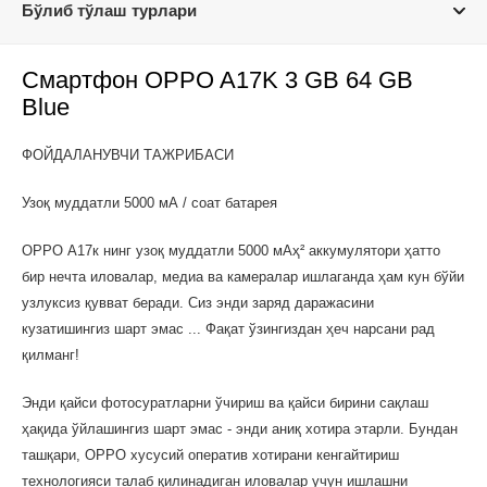
Бўлиб тўлаш турлари
Смартфон OPPO A17K 3 GB 64 GB
Blue
ФОЙДАЛАНУВЧИ ТАЖРИБАСИ
Узоқ муддатли 5000 мА / соат батарея
OPPO А17к нинг узоқ муддатли 5000 мАҳ² аккумулятори ҳатто
бир нечта иловалар, медиа ва камералар ишлаганда ҳам кун бўйи
узлуксиз қувват беради. Сиз энди заряд даражасини
кузатишингиз шарт эмас ... Фақат ўзингиздан ҳеч нарсани рад
қилманг!
Энди қайси фотосуратларни ўчириш ва қайси бирини сақлаш
ҳақида ўйлашингиз шарт эмас - энди аниқ хотира этарли. Бундан
ташқари, OPPO хусусий оператив хотирани кенгайтириш
технологияси талаб қилинадиган иловалар учун ишлашни