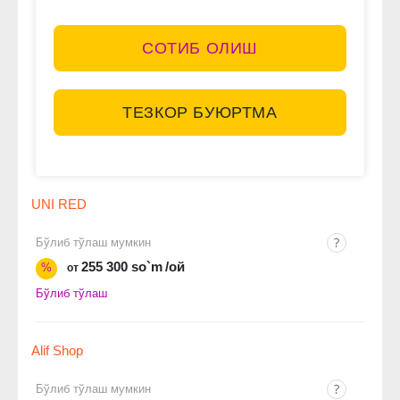
СОТИБ ОЛИШ
ТЕЗКОР БУЮРТМА
UNI RED
Бўлиб тўлаш мумкин
255 300 so`m
/ой
%
от
Бўлиб тўлаш
Alif Shop
Бўлиб тўлаш мумкин