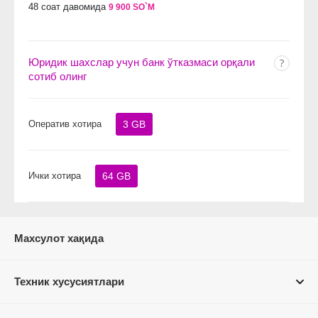
48 соат давомида
9 900 SO`M
Юридик шахслар учун банк ўтказмаси орқали
сотиб олинг
Оператив хотира
3 GB
Ички хотира
64 GB
Махсулот хақида
Техник хусусиятлари