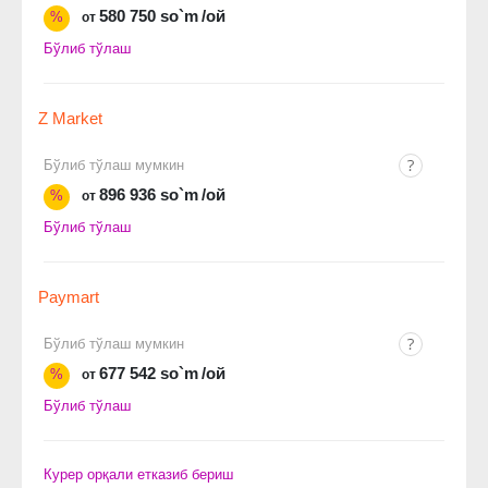
580 750 so`m
/ой
%
от
Бўлиб тўлаш
Z Market
Бўлиб тўлаш мумкин
896 936 so`m
/ой
%
от
Бўлиб тўлаш
Paymart
Бўлиб тўлаш мумкин
677 542 so`m
/ой
%
от
Бўлиб тўлаш
Курер орқали етказиб бериш