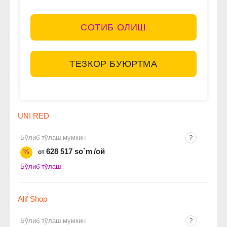
СОТИБ ОЛИШ
ТЕЗКОР БУЮРТМА
UNI RED
Бўлиб тўлаш мумкин
628 517 so`m
/ой
%
от
Бўлиб тўлаш
Alif Shop
Бўлиб тўлаш мумкин