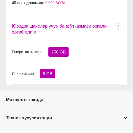
48 соат давомида
9 900 SO`M
Юридик шахслар учун банк ўтказмаси орқали
сотиб олинг
Оператив хотира
256 GB
Ички хотира
8 GB
Махсулот хақида
Техник хусусиятлари