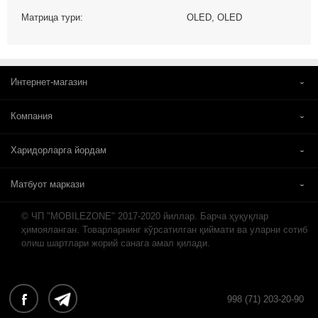
Матрица тури:
OLED, OLED
Интернет-магазин
Компания
Харидорларга йордам
Матбуот маркази
© ЧП "MOBILEZONE" 2017-2020 йиллар. Барча ҳуқуқлар
ҳимояланган. Товарларнинг кўрсатилган қиймати ва уларни сотиб
олиш шартлари жорий санага амал қилади.
998 (71) 203-20-90