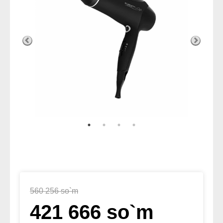
560 256 so`m
421 666 so`m