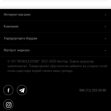
Интернет-магазин
Компания
Харидорларга йордам
Матбуот маркази
© ЧП "MOBILEZONE" 2017-2020 йиллар. Барча ҳуқуқлар
ҳимояланган. Товарларнинг кўрсатилган қиймати ва уларни сотиб
олиш шартлари жорий санага амал қилади.
998 (71) 203-20-90