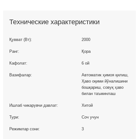
Технические характеристики
Қувват (Вт):
2000
Ранг:
Қора
Кафолат:
6 ой
Вазифалар:
Автоматик ҳимоя қилиш,
Ҳаво оқими йўналишини
бошқариш, совуқ ҳаво
билан таъминлаш
Ишлаб чикарувчи давлат:
Хитой
Тури:
Соч учун
Режимлар сони:
3