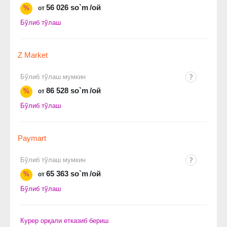
56 026 so`m
/ой
%
от
Бўлиб тўлаш
Z Market
Бўлиб тўлаш мумкин
86 528 so`m
/ой
%
от
Бўлиб тўлаш
Paymart
Бўлиб тўлаш мумкин
65 363 so`m
/ой
%
от
Бўлиб тўлаш
Курер орқали етказиб бериш