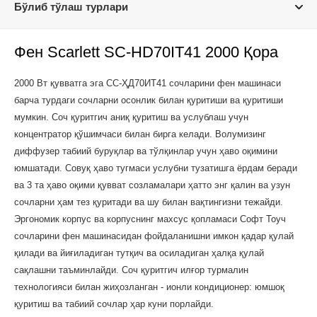
Бўлиб тўлаш турлари
Фен Scarlett SC-HD70IT41 2000 Қора
2000 Вт қувватга эга СC-ҲД70ИТ41 сочларини фен машинаси
барча турдаги сочларни осонлик билан қуритиши ва қуритиши
мумкин. Соч қуритгич аниқ қуритиш ва услублаш учун
концентратор қўшимчаси билан бирга келади. Волумизинг
диффузер табиий буруқлар ва тўлқинлар учун ҳаво оқимини
юмшатади. Совуқ ҳаво тугмаси услубни тузатишга ёрдам беради
ва 3 та ҳаво оқими қувват созламалари ҳатто энг қалин ва узун
сочларни ҳам тез қуритади ва шу билан вақтингизни тежайди.
Эргономик корпус ва корпуснинг махсус қопламаси Софт Тоуч
сочларини фен машинасидан фойдаланишни имкон қадар қулай
қилади ва йиғиладиган тутқич ва осиладиган ҳалқа қулай
сақлашни таъминлайди. Соч қуритгич илғор турмалин
технологияси билан жиҳозланган - ионли кондиционер: юмшоқ
қуритиш ва табиий сочлар ҳар куни порлайди.