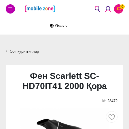
0
Язык
Соч қуритгичлар
Фен Scarlett SC-
HD70IT41 2000 Қора
id:
28472