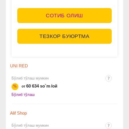
СОТИБ ОЛИШ
ТЕЗКОР БУЮРТМА
UNI RED
Бўлиб тўлаш мумкин
60 634 so`m
/ой
%
от
Бўлиб тўлаш
Alif Shop
Бўлиб тўлаш мумкин