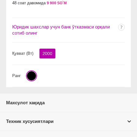
48 соат давомида
9 900 SO`M
Юридик шахслар учун банк ўтказмаси орқали
сотиб олинг
Қувват (Вт)
2000
Ранг
Махсулот хақида
Техник хусусиятлари