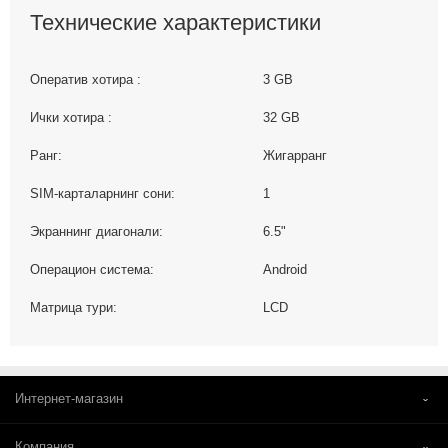
Технические характеристики
Оператив хотира :
3 GB
Ички хотира :
32 GB
Ранг:
Жигарранг
SIM-карталарнинг сони:
1
Экраннинг диагонали:
6.5"
Операцион система:
Android
Матрица тури:
LCD
Интернет-магазин
Компания