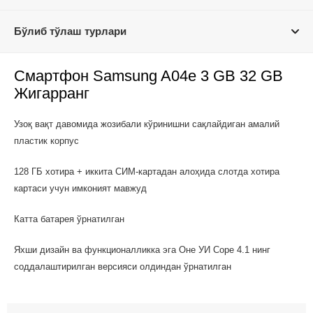
Бўлиб тўлаш турлари
Смартфон Samsung A04e 3 GB 32 GB
Жигарранг
Узоқ вақт давомида жозибали кўринишни сақлайдиган амалий
пластик корпус
128 ГБ хотира + иккита СИМ-картадан алоҳида слотда хотира
картаси учун имконият мавжуд
Катта батарея ўрнатилган
Яхши дизайн ва функционалликка эга Оне УИ Cоре 4.1 нинг
соддалаштирилган версияси олдиндан ўрнатилган