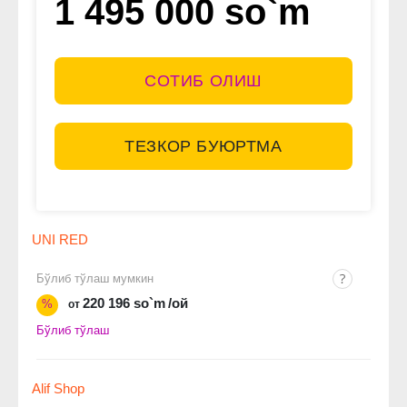
1 495 000 so`m
СОТИБ ОЛИШ
ТЕЗКОР БУЮРТМА
UNI RED
Бўлиб тўлаш мумкин
220 196 so`m
/ой
%
от
Бўлиб тўлаш
Alif Shop