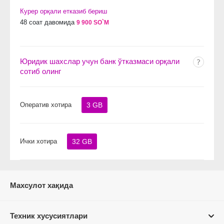
Курер орқали етказиб бериш
48 соат давомида
9 900 SO`M
Юридик шахслар учун банк ўтказмаси орқали
сотиб олинг
Оператив хотира
3 GB
Ички хотира
32 GB
Махсулот хақида
Техник хусусиятлари