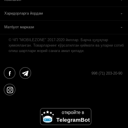
Харидорларга йордам
Матбуот маркази
© ЧП "MOBILEZONE" 2017-2020 йиллар. Барча ҳуқуқлар
ҳимояланган. Товарларнинг кўрсатилган қиймати ва уларни сотиб
олиш шартлари жорий санага амал қилади.
998 (71) 203-20-90
откройте в
TelegramBot