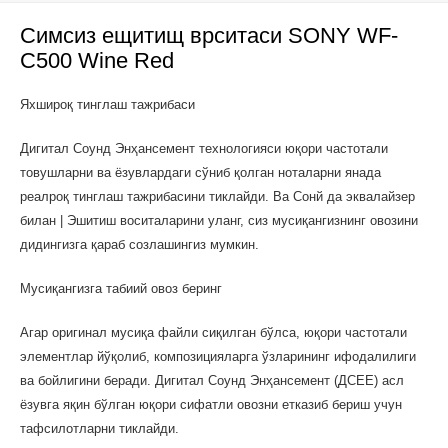
Симсиз ещитищ врситаси SONY WF-
C500 Wine Red
Яхшироқ тинглаш тажрибаси
Дигитал Соунд Энҳанcемент технологияси юқори частотали
товушларни ва ёзувлардаги сўниб қолган ноталарни янада
реалроқ тинглаш тажрибасини тиклайди. Ва Сонй да эквалайзер
билан | Эшитиш воситаларини уланг, сиз мусиқангизнинг овозини
дидингизга қараб созлашингиз мумкин.
Мусиқангизга табиий овоз беринг
Агар оригинал мусиқа файли сиқилган бўлса, юқори частотали
элементлар йўқолиб, композицияларга ўзларининг ифодалилиги
ва бойлигини беради. Дигитал Соунд Энҳанcемент (ДСEE) асл
ёзувга яқин бўлган юқори сифатли овозни етказиб бериш учун
тафсилотларни тиклайди.