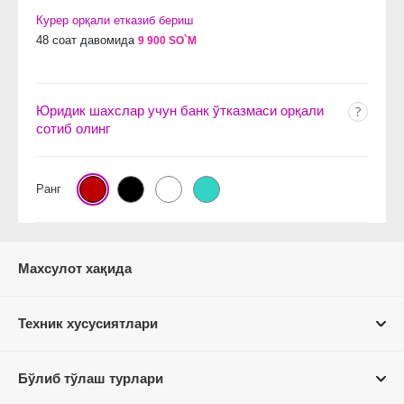
Курер орқали етказиб бериш
48 соат давомида
9 900 SO`M
Юридик шахслар учун банк ўтказмаси орқали
сотиб олинг
Ранг
Махсулот хақида
Техник хусусиятлари
Бўлиб тўлаш турлари