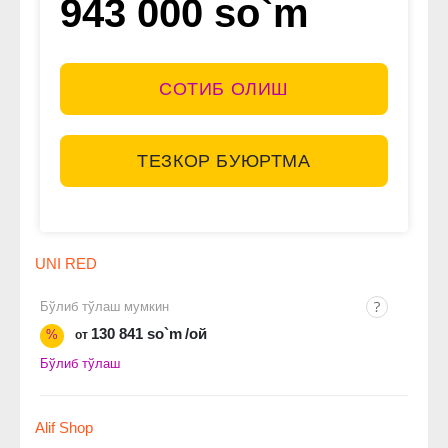
943 000 so`m
СОТИБ ОЛИШ
ТЕЗКОР БУЮРТМА
UNI RED
Бўлиб тўлаш мумкин
130 841 so`m
/ой
%
от
Бўлиб тўлаш
Alif Shop