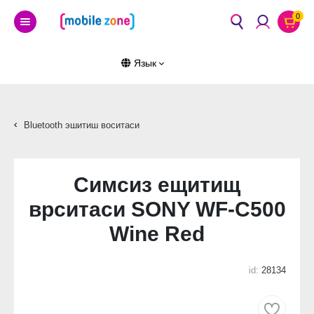
0
Язык
Bluetooth эшитиш воситаси
Симсиз ещитищ
врситаси SONY WF-C500
Wine Red
id:
28134