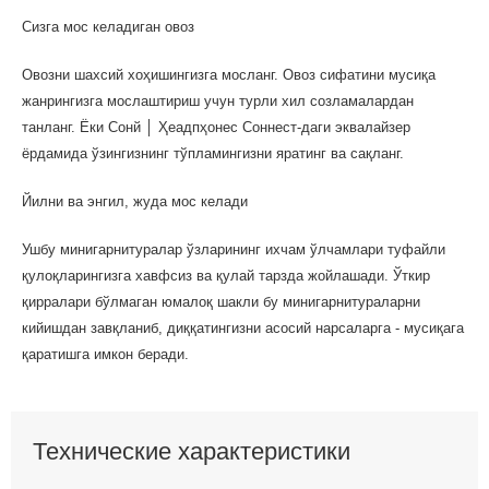
Сизга мос келадиган овоз
Овозни шахсий хоҳишингизга мосланг. Овоз сифатини мусиқа
жанрингизга мослаштириш учун турли хил созламалардан
танланг. Ёки Сонй │ Ҳеадпҳонес Cоннеcт-даги эквалайзер
ёрдамида ўзингизнинг тўпламингизни яратинг ва сақланг.
Йилни ва энгил, жуда мос келади
Ушбу минигарнитуралар ўзларининг ихчам ўлчамлари туфайли
қулоқларингизга хавфсиз ва қулай тарзда жойлашади. Ўткир
қирралари бўлмаган юмалоқ шакли бу минигарнитураларни
кийишдан завқланиб, диққатингизни асосий нарсаларга - мусиқага
қаратишга имкон беради.
Технические характеристики