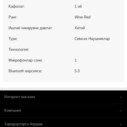
Кафолат:
1 ой
Ранг:
Wine Red
Ишлаб чикарувчи давлат:
Хитой
Тури:
Симсиз Наушниклар
Технология:
Микрофонлар сони:
1
Bluetooth версияси:
5.0
Интернет-магазин
Компания
Харидорларга йордам