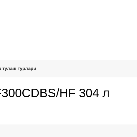
 тўлаш турлари
F300CDBS/HF 304 л