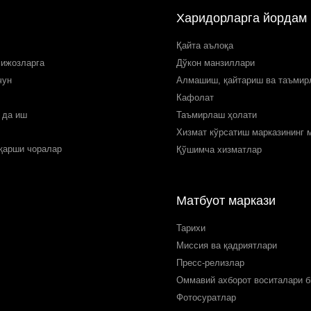
Харидорларга йордам
Қайта аълоқа
мижозларга
Дўкон манзиллари
чун
Алмашиш, қайтариш ва таъми
Кафолат
 да иш
Таъмирлаш ҳолати
Хизмат кўрсатиш марказининг 
 қарши чоралар
Қўшимча хизматлар
Матбуот маркази
Тарихи
Миссия ва қадриятлари
Пресс-релизлар
Оммавий ахборот воситалари б
Фотосуратлар