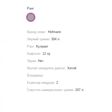
Ранг
Бренд номи :
Hofmann
Умумий ҳажми:
304 л
Ранг:
Кулранг
Кафолат:
12 oy
Экран:
Нет
Ишлаб чикарувчи давлат:
Хитой
Бошқариш:
Ешиклар миқдори:
2
Совутгич камерасининг ҳажми:
207 л