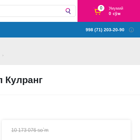
0
Умумий
0 сўм
998 (71) 203-20-90
л Кулранг
10 173 076 so`m