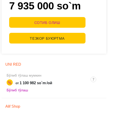
7 935 000 so`m
СОТИБ ОЛИШ
ТЕЗКОР БУЮРТМА
UNI RED
Бўлиб тўлаш мумкин
%
1 100 982 so`m
/ой
от
Бўлиб тўлаш
Alif Shop