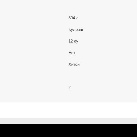
304 л
Кулранг
12 oy
Нет
Хитой
2