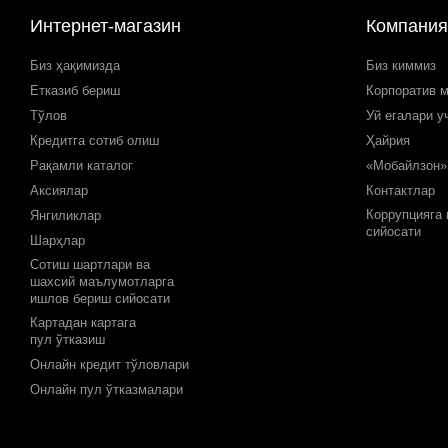
Интернет-магазин
Компания
Биз ҳақимизда
Биз киммиз
Етказиб бериш
Корпоратив 
Тўлов
Уй егалари у
Кредитга сотиб олиш
Ҳайрия
Рақамли каталог
«Мобайлзон»
Аксиялар
Контактлар
Коррупцияга
Янгиликлар
сийосати
Шарҳлар
Сотиш шартлари ва
шахсий маълумотларга
ишлов бериш сийосати
Картадан картага
пул ўтказиш
Онлайн кредит тўловлари
Онлайн пул ўтказмалари