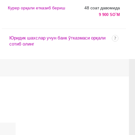
Курер орқали етказиб бериш
48 соат давомида
9 900 SO`M
Юридик шахслар учун банк ўтказмаси орқали
сотиб олинг