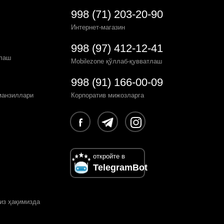
998 (71) 203-20-90
Интернет-магазин
998 (97) 412-12-41
рлаш
Mobilezone қўллаб-қувватлаш
998 (91) 166-00-09
манзиллари
Корпоратив мижозларга
откройте в
TelegramBot
из ҳақимизда