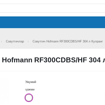
Совутгичлар
Совутгич Hofmann RF300CDBS/HF 304 л Кулранг
 Hofmann RF300CDBS/HF 304 
Умумий
ҳажми