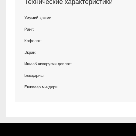
Технические характеристики
Умумий ҳажми:
Ранг:
Кафолат:
Экран:
Ишлаб чикарувчи давлат:
Бошқариш:
Ешиклар миқдори: