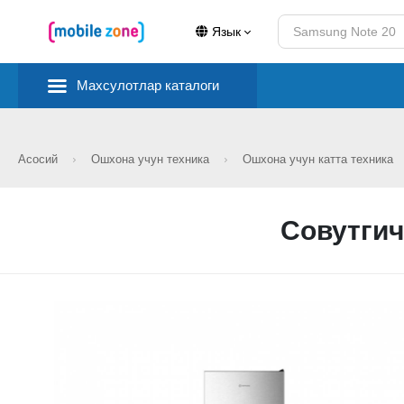
Язык
Махсулотлар каталоги
Асосий
Ошхона учун техника
Ошхона учун катта техника
Совутгич