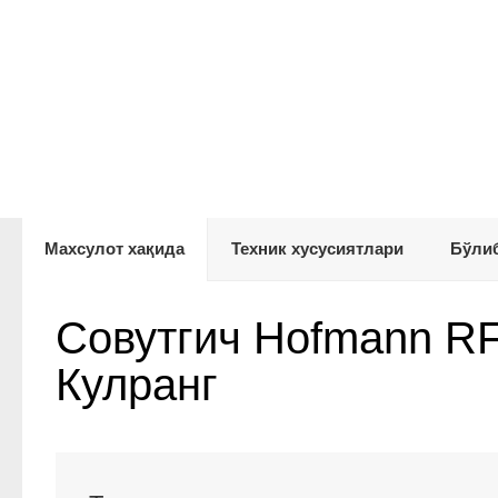
Махсулот хақида
Техник хусусиятлари
Бўлиб
Совутгич Hofmann R
Кулранг