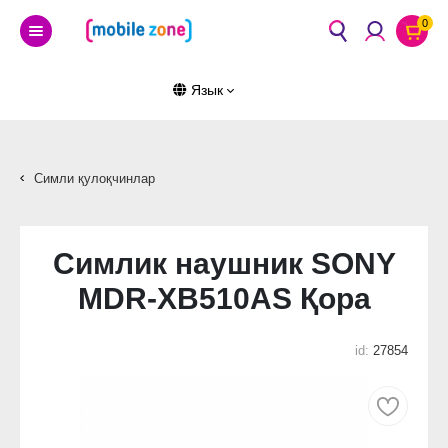
0
Язык
Симли қулоқчинлар
Симлик наушник SONY
MDR-XB510AS Қора
id:
27854