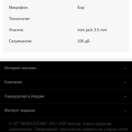
Микрофон:
Бор
Технология:
Улагичи:
mini jack 3.5 mm
Сезувчанлик:
106 дБ
Интернет-магазин
Компания
Харидорларга йордам
Матбуот маркази
© ЧП "MOBILEZONE" 2017-2020 йиллар. Барча ҳуқуқлар
ҳимояланган. Товарларнинг кўрсатилган қиймати ва уларни сотиб