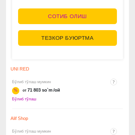
СОТИБ ОЛИШ
ТЕЗКОР БУЮРТМА
UNI RED
Бўлиб тўлаш мумкин
71 803 so`m
/ой
%
от
Бўлиб тўлаш
Alif Shop
Бўлиб тўлаш мумкин