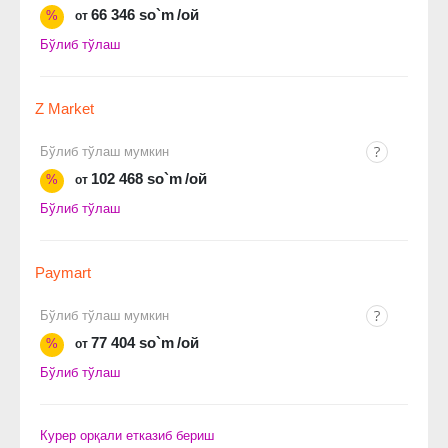
66 346 so`m
/ой
%
от
Бўлиб тўлаш
Z Market
Бўлиб тўлаш мумкин
102 468 so`m
/ой
%
от
Бўлиб тўлаш
Paymart
Бўлиб тўлаш мумкин
77 404 so`m
/ой
%
от
Бўлиб тўлаш
Курер орқали етказиб бериш