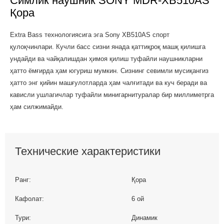
Симлик наушник SONY MDR-XB510AS
Қора
Extra Bass технологиясига эга Sony XB510AS спорт
қулоқчинлари. Кучли басс сизни янада қаттиқроқ машқ қилишга
ундайди ва чайқалишдан ҳимоя қилиш туфайли наушникларни
ҳатто ёмғирда ҳам югуриш мумкин. Сизнинг севимли мусиқангиз
ҳатто энг қийин машғулотларда ҳам чалғитади ва куч беради ва
кависли ушлагичлар туфайли минигарнитуралар бир миллиметрга
ҳам силжимайди.
Технические характеристики
Ранг:
Қора
Кафолат:
6 ой
Тури:
Динамик