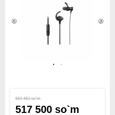
663 461 so`m
517 500 so`m