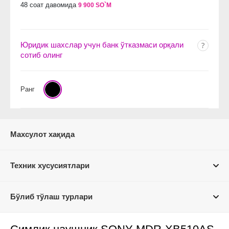
48 соат давомида
9 900 SO`M
Юридик шахслар учун банк ўтказмаси орқали
сотиб олинг
Ранг
Махсулот хақида
Техник хусусиятлари
Бўлиб тўлаш турлари