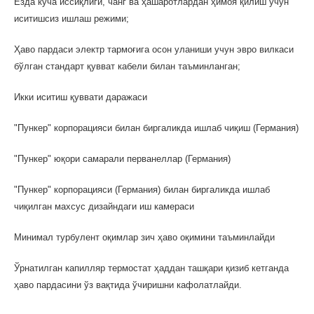
Ёзда кўча иссиқлиги, чанг ва ҳашаротлардан ҳимоя қилиш учун
иситишсиз ишлаш режими;
Ҳаво пардаси электр тармоғига осон уланиши учун эвро вилкаси
бўлган стандарт қувват кабели билан таъминланган;
Икки иситиш қуввати даражаси
"Пункер" корпорацияси билан биргаликда ишлаб чиқиш (Германия)
"Пункер" юқори самарали перванеллар (Германия)
"Пункер" корпорацияси (Германия) билан биргаликда ишлаб
чиқилган махсус дизайндаги иш камераси
Минимал турбулент оқимлар зич ҳаво оқимини таъминлайди
Ўрнатилган капилляр термостат ҳаддан ташқари қизиб кетганда
ҳаво пардасини ўз вақтида ўчиришни кафолатлайди.