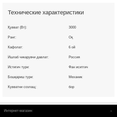
Технические характеристики
Қувват (Вт):
3000
Ранг:
Оқ
Кафолат:
6 ой
Ишлаб чикарувчи давлат:
Россия
Истигич тури:
Фан иситгич
Бошқариш тури:
Механик
Кувватни созлащ:
бор
Интернет-магазин