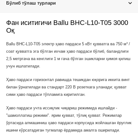
Бўлиб тўлаш турлари
Фан иситигичи Ballu BHC-L10-T05 3000
Оқ
Ballu BHC-L10-T05 электр ҳаво пардаси 5 кВт қувватга ва 750 м³ /
соат қувватга эга бўлган ихчам ҳаво пардаси бўлиб, баландлиги
2,5 метргача ва кенглиги 1 м гача бўлган эшикларни ҳимоя қилиш
учун ишлатилади.
Ҳаво пардаси горизонтал равишда тешикдан юқорига иккита винт
билан ўрнатилади ва стандарт 220 В розеткага уланади; қувват
сими ҳаво пардаси тўпламига киритилган.
Ҳаво пардаси учта иссиқлик чиқариш режимида ишлайди -
"шамоллатиш режими". ярим қувват, тўлиқ қувват. Режимлар
ўртасида алмашиниш ҳаво пардаси корпусида жойлашган ёруғлик
ишини кўрсатадиган тугмалар ёрдамида амалга оширилади.