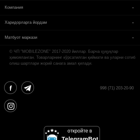
Компания
Харидорларга йордам
Матбуот маркази
© ЧП "MOBILEZONE" 2017-2020 йиллар. Барча ҳуқуқлар
ҳимояланган. Товарларнинг кўрсатилган қиймати ва уларни сотиб
олиш шартлари жорий санага амал қилади.
998 (71) 203-20-90
откройте в
TelegramBot