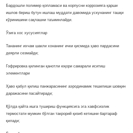
Бардошли полимер қопламаси ва корпусни коррозияга қарши
ишлов бериш бутун ишлаш муддати давомида ускунанинг ташқи
кўринишини сақлашни таъминлайди.
Ўзига хос хусусиятлар
Тананинг ихчам шакли хонанинг ички қисмида ҳаво пардасини
деярли сезмайди;
Гофрировка қилинган қанотли юқори самарали иситиш
элементлари
Ҳаво қабул қилиш панжарасининг аэродинамик тешилиши шовқин
даражасини пасайтиради;
Қўлда қайта ишга тушириш функциясига эга хавфсизлик
термостати мумкин бўлган такрорий қизиб кетишни бартараф
қилади;