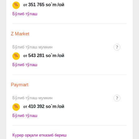
351 765 so`m
/ой
%
от
Бўлиб тўлаш
Z Market
Бўлиб тўлаш мумкин
543 281 so`m
/ой
%
от
Бўлиб тўлаш
Paymart
Бўлиб тўлаш мумкин
410 392 so`m
/ой
%
от
Бўлиб тўлаш
Курер орқали етказиб бериш