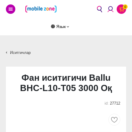
0
Язык
Иситгичлар
Фан иситигичи Ballu
BHC-L10-T05 3000 Оқ
id:
27712