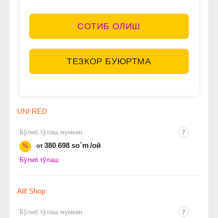
СОТИБ ОЛИШ
ТЕЗКОР БУЮРТМА
UNI RED
Бўлиб тўлаш мумкин
380 698 so`m
/ой
%
от
Бўлиб тўлаш
Alif Shop
Бўлиб тўлаш мумкин