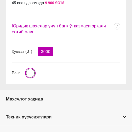
48 соат давомида
9 900 SO`M
Юридик шахслар учун банк ўтказмаси орқали
сотиб олинг
Қувват (Вт)
3000
Ранг
Махсулот хақида
Техник хусусиятлари