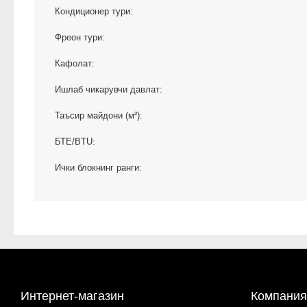
Кондиционер тури:
Фреон тури:
Кафолат:
Ишлаб чикарувчи давлат:
Таъсир майдони (м²):
БТЕ/BTU:
Ички блокнинг ранги:
Интернет-магазин
Компания