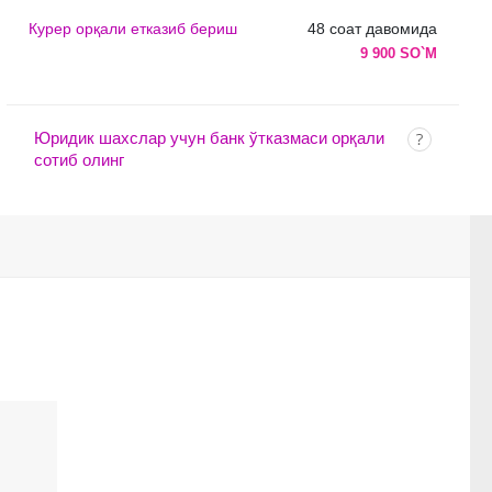
Курер орқали етказиб бериш
48 соат давомида
9 900 SO`M
Юридик шахслар учун банк ўтказмаси орқали
сотиб олинг