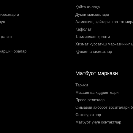
Қайта аълоқа
мижозларга
Дўкон манзиллари
чун
Алмашиш, қайтариш ва таъми
Кафолат
 да иш
Таъмирлаш ҳолати
Хизмат кўрсатиш марказининг 
 қарши чоралар
Қўшимча хизматлар
Матбуот маркази
Тарихи
Миссия ва қадриятлари
Пресс-релизлар
Оммавий ахборот воситалари б
Фотосуратлар
Матбуот учун контактлар