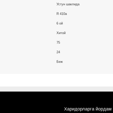
Устун шаклида
R 410a
6 ой
Хитой
75
24
Беж
Харидорларга йордам