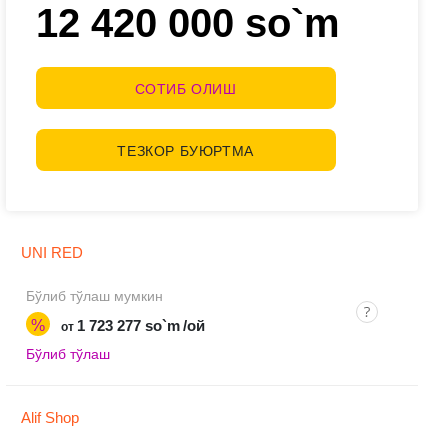
12 420 000 so`m
СОТИБ ОЛИШ
ТЕЗКОР БУЮРТМА
UNI RED
Бўлиб тўлаш мумкин
%
1 723 277 so`m
/ой
от
Бўлиб тўлаш
Alif Shop