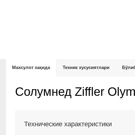
Махсулот хақида
Техник хусусиятлари
Бўлиб
Cолумнед Ziffler Olym
Технические характеристики