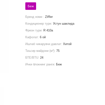
Беж
Бренд номи :
Ziffler
Кондиционер тури:
Устун шаклида
Фреон тури:
R 410a
Кафолат:
6 ой
Ишлаб чикарувчи давлат:
Хитой
Таъсир майдони (м²):
75
БТЕ/BTU:
24
Ички блокнинг ранги:
Беж