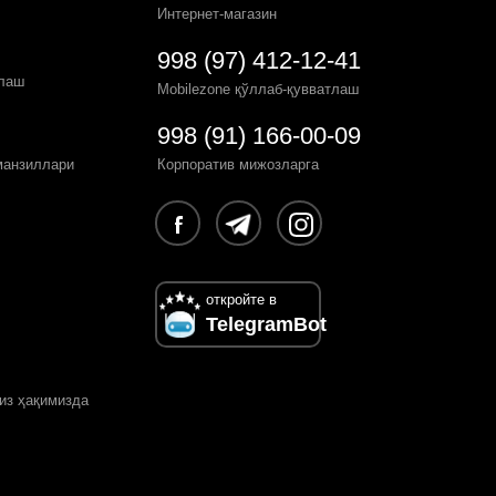
Интернет-магазин
998 (97) 412-12-41
рлаш
Mobilezone қўллаб-қувватлаш
998 (91) 166-00-09
манзиллари
Корпоратив мижозларга
откройте в
TelegramBot
из ҳақимизда