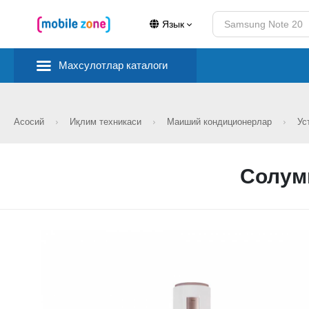
Язык
Махсулотлар каталоги
Асосий
Иқлим техникаси
Маиший кондиционерлар
Ус
Cолумн