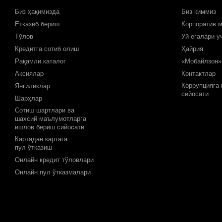
Биз ҳақимизда
Биз киммиз
Етказиб бериш
Корпоратив 
Тўлов
Уй егалари у
Кредитга сотиб олиш
Ҳайрия
Рақамли каталог
«Мобайлзон»
Аксиялар
Контактлар
Коррупцияга
Янгиликлар
сийосати
Шарҳлар
Сотиш шартлари ва
шахсий маълумотларга
ишлов бериш сийосати
Картадан картага
пул ўтказиш
Онлайн кредит тўловлари
Онлайн пул ўтказмалари