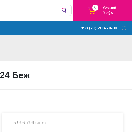
0
Умумий
0 сўм
998 (71) 203-20-90
 24 Беж
15 996 794 so`m