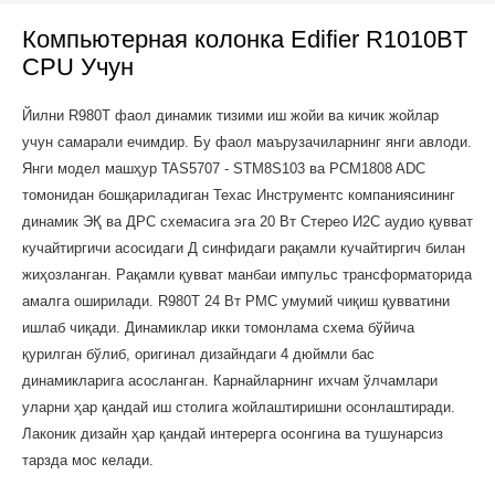
Компьютерная колонка Edifier R1010BT
CPU Учун
Йилни R980T фаол динамик тизими иш жойи ва кичик жойлар
учун самарали ечимдир. Бу фаол маърузачиларнинг янги авлоди.
Янги модел машҳур TAS5707 - STM8S103 ва PCM1808 ADC
томонидан бошқариладиган Техас Инструментс компаниясининг
динамик ЭҚ ва ДРC схемасига эга 20 Вт Стерео И2С аудио қувват
кучайтиргичи асосидаги Д синфидаги рақамли кучайтиргич билан
жиҳозланган. Рақамли қувват манбаи импульс трансформаторида
амалга оширилади. R980T 24 Вт РМС умумий чиқиш қувватини
ишлаб чиқади. Динамиклар икки томонлама схема бўйича
қурилган бўлиб, оригинал дизайндаги 4 дюймли бас
динамикларига асосланган. Карнайларнинг ихчам ўлчамлари
уларни ҳар қандай иш столига жойлаштиришни осонлаштиради.
Лаконик дизайн ҳар қандай интерерга осонгина ва тушунарсиз
тарзда мос келади.