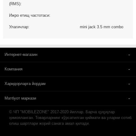
(RMS):
Ижро етищ частотаси:
Улагичлар:
mini jack 3.5 mm combo
Интернет-магазин
Компания
Харидорларга йордам
Матбуот маркази
© ЧП "MOBILEZONE" 2017-2020 йиллар. Барча ҳуқуқлар
ҳимояланган. Товарларнинг кўрсатилган қиймати ва уларни сотиб
олиш шартлари жорий санага амал қилади.