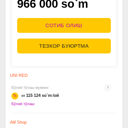
966 000 so`m
СОТИБ ОЛИШ
ТЕЗКОР БУЮРТМА
UNI RED
Бўлиб тўлаш мумкин
115 124 so`m
/ой
%
от
Бўлиб тўлаш
Alif Shop