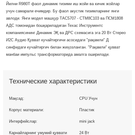
Йилни R980T фаол динамик тизими иш жойи ва кичик жойлар
учун самарали ечимдир. Бу фаол акустик тизимларнинг янги
авлоди. Янги модел машҳур ТАС5707 - СТМ8С103 ва ПCМ1808
АДC томонидан бошқариладиган Техас Инструментс
компаниясининг Динамик ЭҚ ва ДРC схемасига эга 20 Вт Стерео
И2С Аудио Қувват кучайтиргичи асосидаги "рақамли" Д
синфидаги кучайтиргич билан жиҳозланган. "Рақамли" қувват
манбаи импульс трансформаторида амалга оширилади.
Технические характеристики
Мақсад:
CPU Учун
Корпус материали:
Пластик
Интерфейслар:
mini jack
Карнайларнинг умумий қуввати
24 Вт