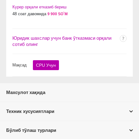
Курер орқали етказиб бериш
48 соат давомида
9 900 SO`M
Юридик шахслар учун банк ўтказмаси орқали
сотиб олинг
Мақсад
CPU Учун
Махсулот хақида
Техник хусусиятлари
Бўлиб тўлаш турлари