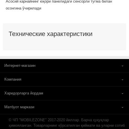
Асосий карнайнинг юқори панелидаги сенсорли тугма билан
осонгина ўчирилади
Технические характеристики
Интернет-магазин
Компания
Харидорларга йордам
Матбуот маркази
© ЧП "MOBILEZONE" 2017-2020 йиллар. Барча ҳуқуқлар
ҳимояланган. Товарларнинг кўрсатилган қиймати ва уларни сотиб