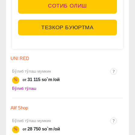
СОТИБ ОЛИШ
ТЕЗКОР БУЮРТМА
UNI RED
Бўлиб тўлаш мумкин
31 115 so`m
/ой
%
от
Бўлиб тўлаш
Alif Shop
Бўлиб тўлаш мумкин
28 750 so`m
/ой
%
от