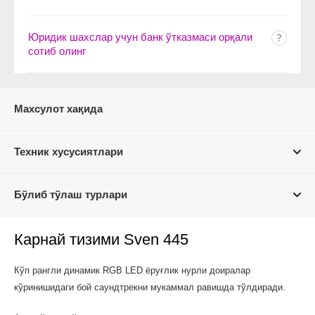
Юридик шахслар учун банк ўтказмаси орқали
сотиб олинг
Махсулот хақида
Техник хусусиятлари
Бўлиб тўлаш турлари
Карнай тизими Sven 445
Кўп рангли динамик RGB LED ёруғлик нурли доиралар
кўринишидаги бой саундтрекни мукаммал равишда тўлдиради.