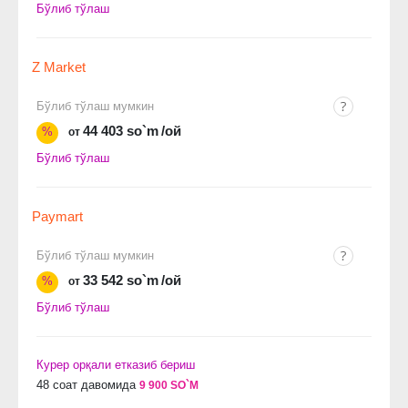
Бўлиб тўлаш
Z Market
Бўлиб тўлаш мумкин
44 403 so`m
/ой
%
от
Бўлиб тўлаш
Paymart
Бўлиб тўлаш мумкин
33 542 so`m
/ой
%
от
Бўлиб тўлаш
Курер орқали етказиб бериш
48 соат давомида
9 900 SO`M