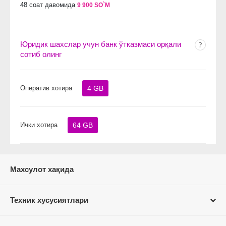
48 соат давомида
9 900 SO`M
Юридик шахслар учун банк ўтказмаси орқали
сотиб олинг
Оператив хотира
4 GB
Ички хотира
64 GB
Махсулот хақида
Техник хусусиятлари