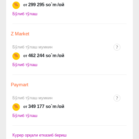
299 295 so`m
/ой
%
от
Бўлиб тўлаш
Z Market
Бўлиб тўлаш мумкин
462 244 so`m
/ой
%
от
Бўлиб тўлаш
Paymart
Бўлиб тўлаш мумкин
349 177 so`m
/ой
%
от
Бўлиб тўлаш
Курер орқали етказиб бериш