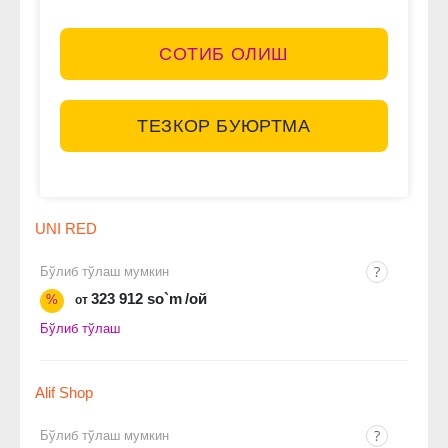
СОТИБ ОЛИШ
ТЕЗКОР БУЮРТМА
UNI RED
Бўлиб тўлаш мумкин
323 912 so`m
/ой
%
от
Бўлиб тўлаш
Alif Shop
Бўлиб тўлаш мумкин