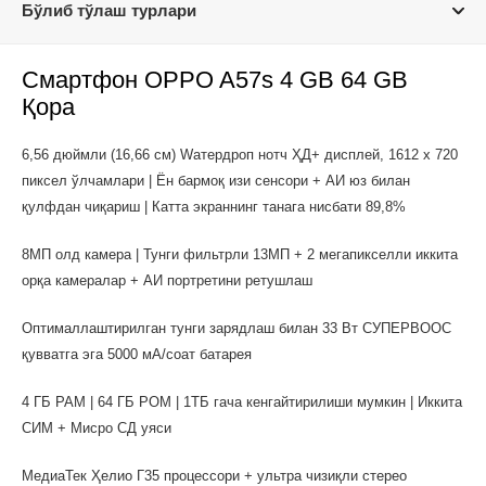
Бўлиб тўлаш турлари
Смартфон OPPO A57s 4 GB 64 GB
Қора
6,56 дюймли (16,66 см) Wатердроп нотч ҲД+ дисплей, 1612 х 720
пиксел ўлчамлари | Ён бармоқ изи сенсори + АИ юз билан
қулфдан чиқариш | Катта экраннинг танага нисбати 89,8%
8МП олд камера | Тунги фильтрли 13МП + 2 мегапикселли иккита
орқа камералар + АИ портретини ретушлаш
Оптималлаштирилган тунги зарядлаш билан 33 Вт СУПEРВООC
қувватга эга 5000 мА/соат батарея
4 ГБ РАМ | 64 ГБ РОМ | 1ТБ гача кенгайтирилиши мумкин | Иккита
СИМ + Миcро СД уяси
МедиаТек Ҳелио Г35 процессори + ультра чизиқли стерео