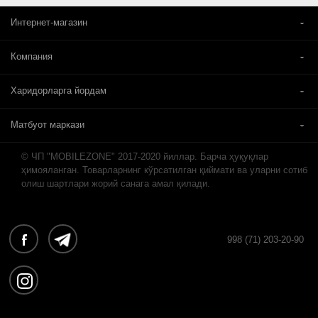
Интернет-магазин
Компания
Харидорларга йордам
Матбуот маркази
© ЧП "MOBILEZONE" 2017-2020 йиллар. Барча ҳуқуқлар
ҳимояланган. Товарларнинг кўрсатилган қиймати ва уларни сотиб
олиш шартлари жорий санага амал қилади.
998 (71) 203-20-90