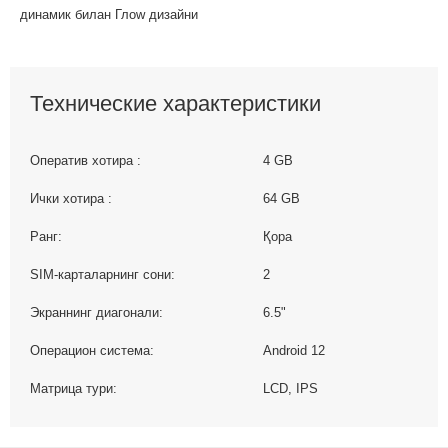
динамик билан Глоw дизайни
Технические характеристики
Оператив хотира :
4 GB
Ички хотира :
64 GB
Ранг:
Қора
SIM-карталарнинг сони:
2
Экраннинг диагонали:
6.5"
Операцион система:
Android 12
Матрица тури:
LCD, IPS