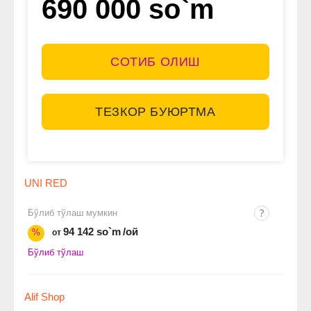
690 000 so`m
СОТИБ ОЛИШ
ТЕЗКОР БУЮРТМА
UNI RED
Бўлиб тўлаш мумкин
94 142 so`m
/ой
%
от
Бўлиб тўлаш
Alif Shop