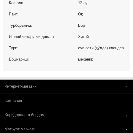
Кафолат:
12 oy
Ранг:
Оқ
Турборежим:
Бор
Ишлаб чикарувчи давлат:
Хитой
Тури:
сув ости (қўлда) блендер
Бошқариш:
механик
Интернет-магазин
Компания
Харидорларга йордам
Матбуот маркази