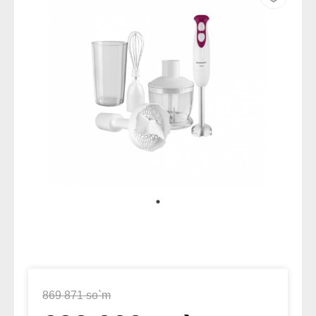
869 871 so`m