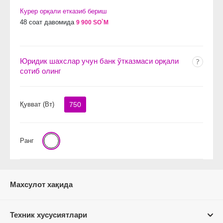
Курер орқали етказиб бериш
48 соат давомида
9 900 SO`M
Юридик шахслар учун банк ўтказмаси орқали
сотиб олинг
Қувват (Вт)
750
Ранг
Махсулот хақида
Техник хусусиятлари