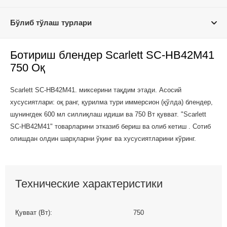
Бўлиб тўлаш турлари
Ботириш блендер Scarlett SC-HB42M41
750 Оқ
Scarlett SC-HB42M41. миксерини тақдим этади. Асосий
хусусиятлари: оқ ранг, қурилма тури иммерсион (қўлда) блендер,
шунингдек 600 мл силлиқлаш идиши ва 750 Вт қувват. "Scarlett
SC-HB42M41" товарларини этказиб бериш ва олиб кетиш . Сотиб
олишдан олдин шарҳларни ўқинг ва хусусиятларини кўринг.
Технические характеристики
Қувват (Вт):
750