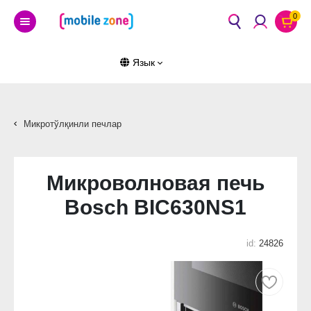
0
Язык
Микротўлқинли печлар
Микроволновая печь
Bosch BIC630NS1
id:
24826