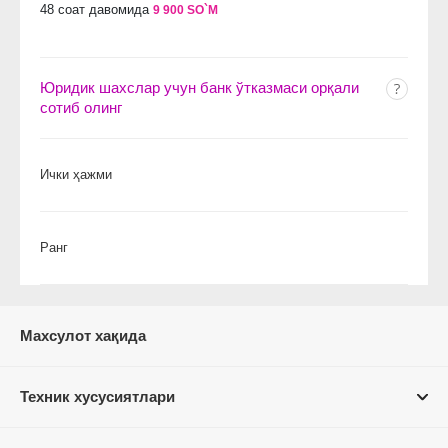
48 соат давомида
9 900 SO`M
Юридик шахслар учун банк ўтказмаси орқали
сотиб олинг
Ички ҳажми
Ранг
Махсулот хақида
Техник хусусиятлари