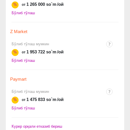
1 265 000 so`m
/ой
%
от
Бўлиб тўлаш
Z Market
Бўлиб тўлаш мумкин
1 953 722 so`m
/ой
%
от
Бўлиб тўлаш
Paymart
Бўлиб тўлаш мумкин
1 475 833 so`m
/ой
%
от
Бўлиб тўлаш
Курер орқали етказиб бериш