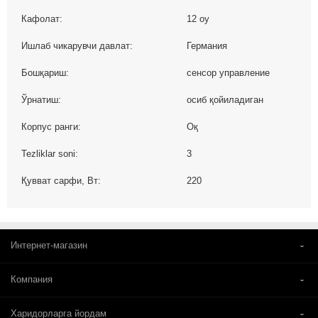
Кафолат:
12 oy
Ишлаб чикарувчи давлат:
Германия
Бошқариш:
сенсор управление
Ўрнатиш:
осиб қойиладиган
Корпус ранги:
Оқ
Tezliklar soni:
3
Қувват сарфи, Вт:
220
Интернет-магазин
Компания
Харидорларга йордам