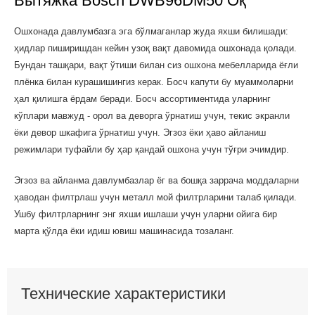
Вытяжка Bosch DWB96DM50 Оқ
Ошхонада давлумбазга эга бўлмаганлар жуда яхши билишади:
ҳидлар пиширишдан кейин узоқ вақт давомида ошхонада қолади.
Бундан ташқари, вақт ўтиши билан сиз ошхона мебелларида ёғли
плёнка билан курашишингиз керак. Босч капути бу муаммоларни
ҳал қилишга ёрдам беради. Босч ассортиментида уларнинг
кўплари мавжуд - орол ва деворга ўрнатиш учун, текис экранли
ёки девор шкафига ўрнатиш учун. Эгзоз ёки ҳаво айланиш
режимлари туфайли бу ҳар қандай ошхона учун тўғри эчимдир.
Эгзоз ва айланма давлумбазлар ёг ва бошқа заррача моддаларни
ҳаводан филтрлаш учун металл мой филтрларини талаб қилади.
Ушбу филтрларнинг энг яхши ишлаши учун уларни ойига бир
марта қўлда ёки идиш ювиш машинасида тозаланг.
Технические характеристики