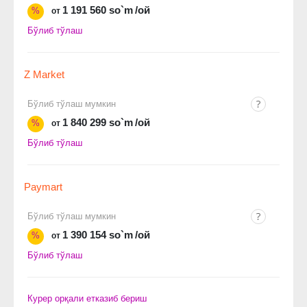
1 191 560 so`m
/ой
%
от
Бўлиб тўлаш
Z Market
Бўлиб тўлаш мумкин
1 840 299 so`m
/ой
%
от
Бўлиб тўлаш
Paymart
Бўлиб тўлаш мумкин
1 390 154 so`m
/ой
%
от
Бўлиб тўлаш
Курер орқали етказиб бериш