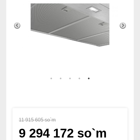
11 915 605 so`m
9 294 172 so`m