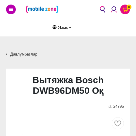
0
Язык
Давлумбазлар
Вытяжка Bosch
DWB96DM50 Оқ
id:
24795