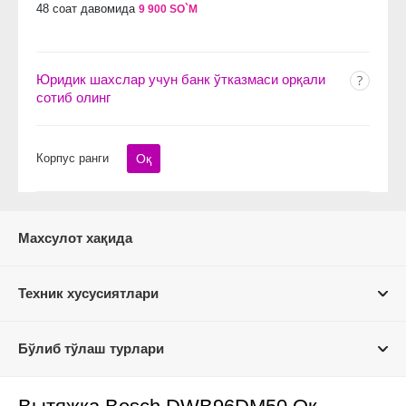
48 соат давомида
9 900 SO`M
Юридик шахслар учун банк ўтказмаси орқали
сотиб олинг
Корпус ранги
Оқ
Махсулот хақида
Техник хусусиятлари
Бўлиб тўлаш турлари