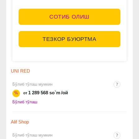
СОТИБ ОЛИШ
ТЕЗКОР БУЮРТМА
UNI RED
Бўлиб тўлаш мумкин
1 289 568 so`m
/ой
%
от
Бўлиб тўлаш
Alif Shop
Бўлиб тўлаш мумкин