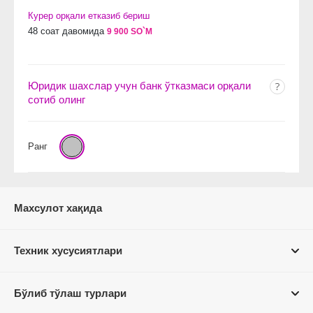
Курер орқали етказиб бериш
48 соат давомида
9 900 SO`M
Юридик шахслар учун банк ўтказмаси орқали
сотиб олинг
Ранг
Махсулот хақида
Техник хусусиятлари
Бўлиб тўлаш турлари