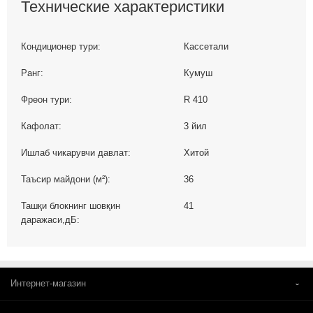
Технические характеристики
Кондиционер тури:
Кассетали
Ранг:
Кумуш
Фреон тури:
R 410
Кафолат:
3 йил
Ишлаб чикарувчи давлат:
Хитой
Таъсир майдони (м²):
36
Ташқи блокнинг шовқин
41
даражаси,дБ:
Интернет-магазин