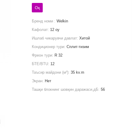
Оқ
Бренд номи :
Welkin
Кафолат:
12 oy
Ишлаб чикарувчи давлат:
Хитой
Кондиционер тури:
Сплит-тизим
Фреон тури:
R 32
БТЕ/BTU:
12
Таъсир майдони (м²):
35 kv.m
Экран:
Нет
Ташқи блокнинг шовқин даражаси,дБ:
56