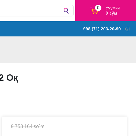
0
Умумий
0 сўм
998 (71) 203-20-90
2 Оқ
9 753 164 so`m