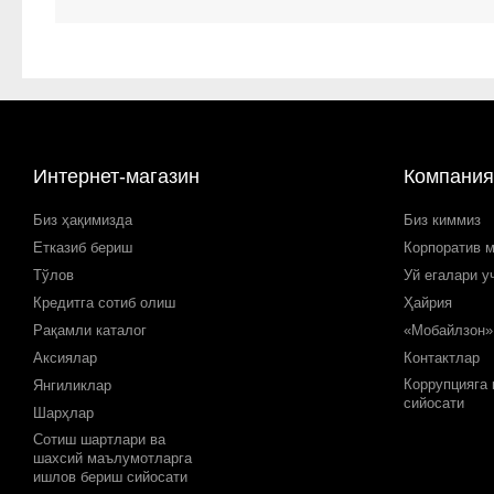
Интернет-магазин
Компания
Биз ҳақимизда
Биз киммиз
Етказиб бериш
Корпоратив 
Тўлов
Уй егалари у
Кредитга сотиб олиш
Ҳайрия
Рақамли каталог
«Мобайлзон»
Аксиялар
Контактлар
Коррупцияга
Янгиликлар
сийосати
Шарҳлар
Сотиш шартлари ва
шахсий маълумотларга
ишлов бериш сийосати