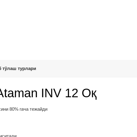
 тўлаш турлари
Ataman INV 12 Оқ
сини 80% гача тежайди
 иситади