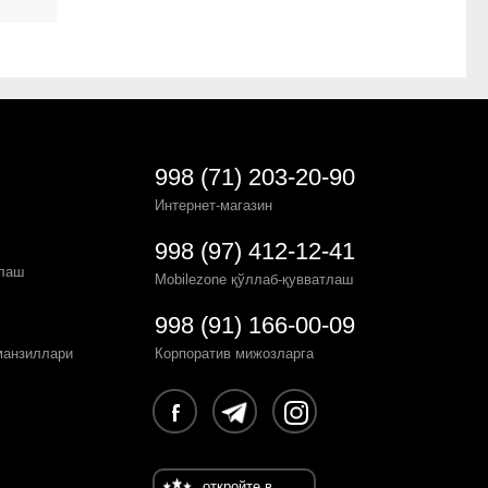
998 (71) 203-20-90
Интернет-магазин
998 (97) 412-12-41
рлаш
Mobilezone қўллаб-қувватлаш
998 (91) 166-00-09
манзиллари
Корпоратив мижозларга
откройте в