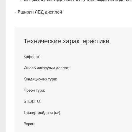
- Яширин ЛEД дисплей
Технические характеристики
Кафолат:
Ишлаб чикарувчи давлат:
Кондиционер тури:
Фреон тури:
БТЕ/BTU:
Таъсир майдони (м²):
Экран: