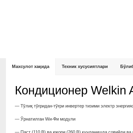
Махсулот хақида
Техник хусусиятлари
Бўлиб
Кондиционер Welkin 
— Тўлиқ тўғридан-тўғри инвертер тизими электр энергия
— Ўрнатилган Wи-Фи модули
— Паст (110 В) ва юқори (260 В) кучланишда совийди ва