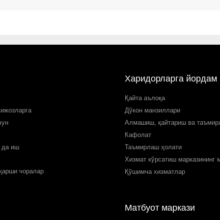
Харидорларга йордам
Қайта аълоқа
мижозларга
Дўкон манзиллари
чун
Алмашиш, қайтариш ва таъми
Кафолат
 да иш
Таъмирлаш ҳолати
Хизмат кўрсатиш марказининг 
 қарши чоралар
Қўшимча хизматлар
Матбуот маркази