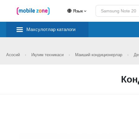
Язык
Махсулотлар каталоги
Асосий
Иқлим техникаси
Маиший кондиционерлар
Де
Кон