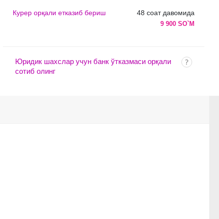
Курер орқали етказиб бериш
48 соат давомида
9 900 SO`M
Юридик шахслар учун банк ўтказмаси орқали
сотиб олинг