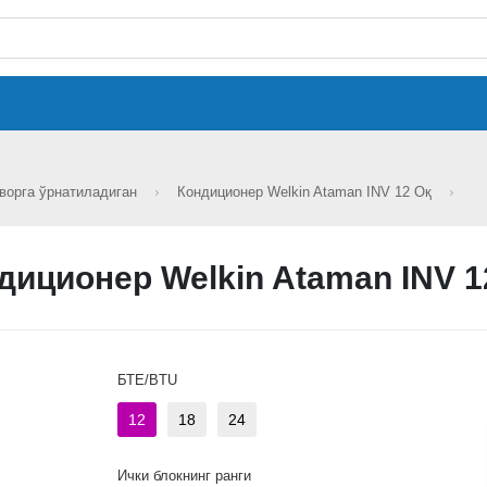
ворга ўрнатиладиган
Кондиционер Welkin Ataman INV 12 Оқ
диционер Welkin Ataman INV 1
БТЕ/BTU
12
18
24
Ички блокнинг ранги