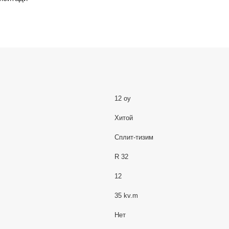
12 oy
Хитой
Сплит-тизим
R 32
12
35 kv.m
Нет