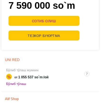
7 590 000 so`m
СОТИБ ОЛИШ
ТЕЗКОР БУЮРТМА
UNI RED
Бўлиб тўлаш мумкин
%
1 055 537 so`m
/ой
от
Бўлиб тўлаш
Alif Shop