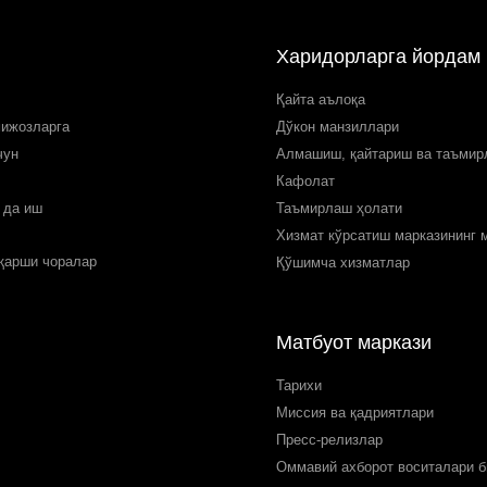
Харидорларга йордам
Қайта аълоқа
мижозларга
Дўкон манзиллари
чун
Алмашиш, қайтариш ва таъми
Кафолат
 да иш
Таъмирлаш ҳолати
Хизмат кўрсатиш марказининг 
 қарши чоралар
Қўшимча хизматлар
Матбуот маркази
Тарихи
Миссия ва қадриятлари
Пресс-релизлар
Оммавий ахборот воситалари б