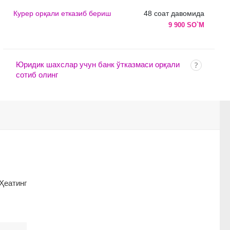
Курер орқали етказиб бериш
48 соат давомида
9 900 SO`M
Юридик шахслар учун банк ўтказмаси орқали
сотиб олинг
Ҳеатинг