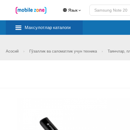
Язык
Махсулотлар каталоги
Асосий
Гўзаллик ва саломатлик учун техника
Таянчлар, п