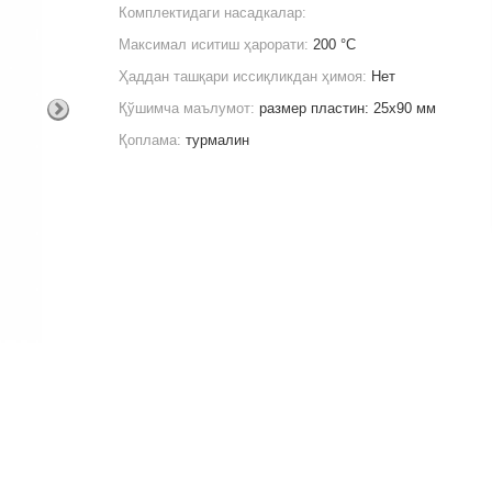
Комплектидаги насадкалар:
Максимал иситиш ҳарорати:
200 °C
Ҳаддан ташқари иссиқликдан ҳимоя:
Нет
Қўшимча маълумот:
размер пластин: 25х90 мм
Қоплама:
турмалин