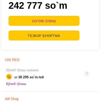
242 777 so`m
СОТИБ ОЛИШ
ТЕЗКОР БУЮРТМА
UNI RED
Бўлиб тўлаш мумкин
%
38 295 so`m
/ой
от
Бўлиб тўлаш
Alif Shop