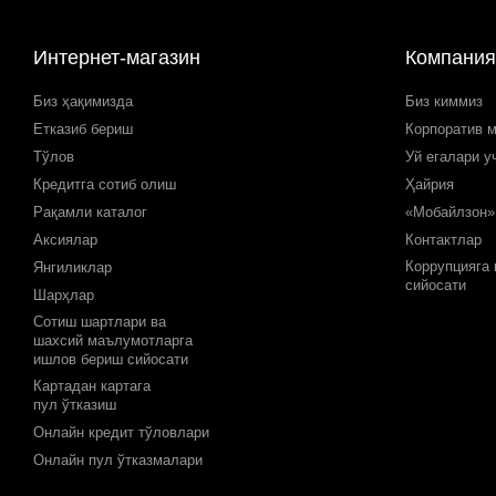
Интернет-магазин
Компания
Биз ҳақимизда
Биз киммиз
Етказиб бериш
Корпоратив 
Тўлов
Уй егалари у
Кредитга сотиб олиш
Ҳайрия
Рақамли каталог
«Мобайлзон»
Аксиялар
Контактлар
Коррупцияга
Янгиликлар
сийосати
Шарҳлар
Сотиш шартлари ва
шахсий маълумотларга
ишлов бериш сийосати
Картадан картага
пул ўтказиш
Онлайн кредит тўловлари
Онлайн пул ўтказмалари