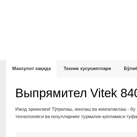
Махсулот хақида
Техник хусусиятлари
Бўлиб
Выпрямител Vitek 84
Ижод эркинлиги! Тўғрилаш, ионлаш ва жингалаклаш - бу
технологияси ва нозулларнинг турмалин қопламаси туф