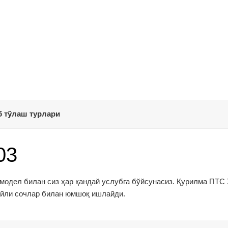
 тўлаш турлари
03
 модел билан сиз ҳар қандай услубга бўйсунасиз. Қурилма ПТC 
айли сочлар билан юмшоқ ишлайди.