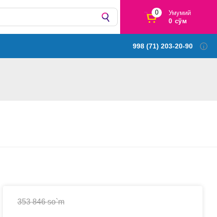
0
Умумий
0 сўм
998 (71) 203-20-90
353 846 so`m