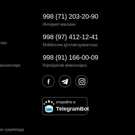
998 (71) 203-20-90
Интернет-магазин
998 (97) 412-12-41
рлаш
Mobilezone қўллаб-қувватлаш
998 (91) 166-00-09
манзиллари
Корпоратив мижозларга
откройте в
TelegramBot
из ҳақимизда