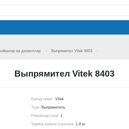
лойкалар ва дазмоллар
Выпрямител Vitek 8403
Выпрямител Vitek 8403
Бренд номи :
Vitek
Тури:
Выпрямитель
Режимлар сони:
1
Тармоқ кабели узунлиги:
1.8 м