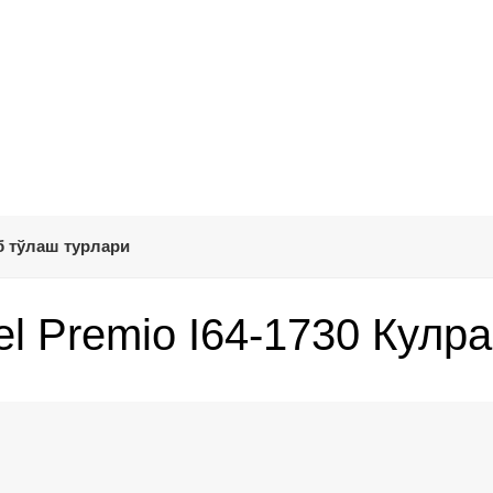
 тўлаш турлари
l Premio I64-1730 Кулра