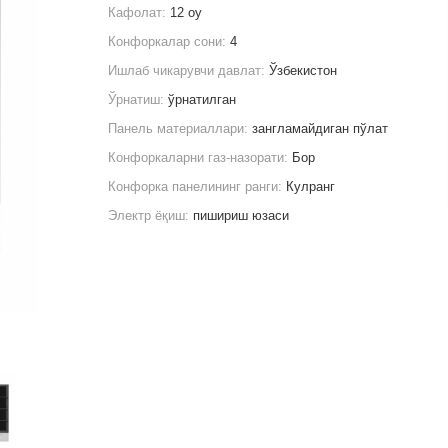
Кафолат:
12 oy
Конфоркалар сони:
4
Ишлаб чикарувчи давлат:
Ўзбекистон
Ўрнатиш:
ўрнатилган
Панель материаллари:
зангламайдиган пўлат
Конфоркаларни газ-назорати:
Бор
Конфорка панелининг ранги:
Кулранг
Электр ёқиш:
пишириш юзаси