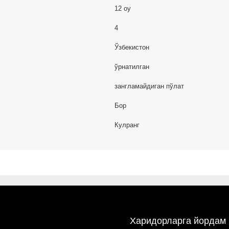
12 oy
4
Ўзбекистон
ўрнатилган
зангламайдиган пўлат
Бор
Кулранг
Харидорларга йордам