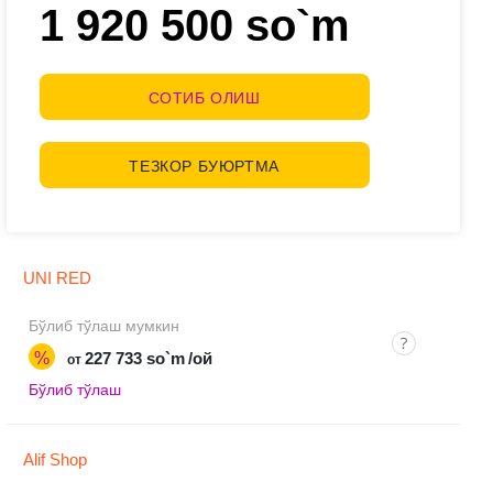
1 920 500 so`m
СОТИБ ОЛИШ
ТЕЗКОР БУЮРТМА
UNI RED
Бўлиб тўлаш мумкин
%
227 733 so`m
/ой
от
Бўлиб тўлаш
Alif Shop