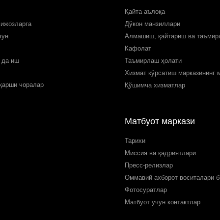
Қайта аълоқа
мижозларга
Дўкон манзиллари
чун
Алмашиш, қайтариш ва таъми
Кафолат
 да иш
Таъмирлаш ҳолати
Хизмат кўрсатиш марказининг 
 қарши чоралар
Қўшимча хизматлар
Матбуот маркази
Тарихи
Миссия ва қадриятлари
Пресс-релизлар
Оммавий ахборот воситалари б
Фотосуратлар
Матбуот учун контактлар