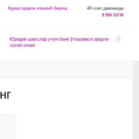
Курер орқали етказиб бериш
48 соат давомида
9 900 SO`M
Юридик шахслар учун банк ўтказмаси орқали
сотиб олинг
нг