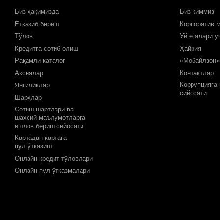
Биз ҳақимизда
Биз киммиз
Етказиб бериш
Корпоратив 
Тўлов
Уй егалари у
Кредитга сотиб олиш
Ҳайрия
Рақамли каталог
«Мобайлзон»
Аксиялар
Контактлар
Коррупцияга
Янгиликлар
сийосати
Шарҳлар
Сотиш шартлари ва
шахсий маълумотларга
ишлов бериш сийосати
Картадан картага
пул ўтказиш
Онлайн кредит тўловлари
Онлайн пул ўтказмалари