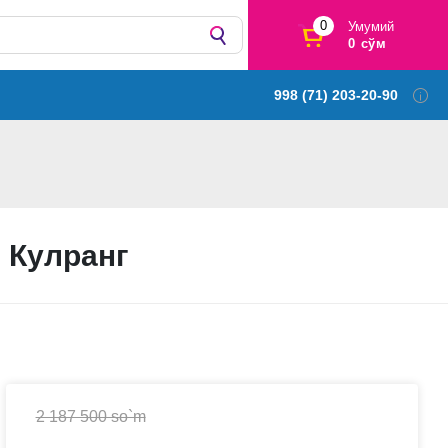
0
Умумий
0 сўм
998 (71) 203-20-90
0 Кулранг
2 187 500 so`m