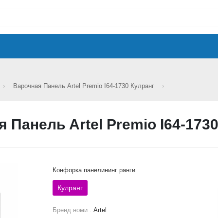
Варочная Панель Artel Premio I64-1730 Кулранг
 Панель Artel Premio I64-173
Конфорка панелининг ранги
Кулранг
Бренд номи :
Artel