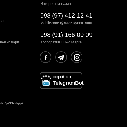
Интернет-магазин
998 (97) 412-12-41
рлаш
Mobilezone қўллаб-қувватлаш
998 (91) 166-00-09
манзиллари
Корпоратив мижозларга
откройте в
TelegramBot
из ҳақимизда