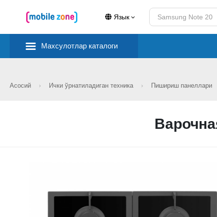
Язык
Махсулотлар каталоги
Асосий
Ички ўрнатиладиган техника
Пишириш панеллари
Варочная