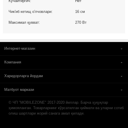
Кучайтиргич:
Нет
Чик'иб кетищ о'лчовлари:
16 см
Максимал қувват:
270 Вт
Интернет-магазин
Компания
Харидорларга йордам
Матбуот маркази
© ЧП "MOBILEZONE" 2017-2020 йиллар. Барча ҳуқуқлар
ҳимояланган. Товарларнинг кўрсатилган қиймати ва уларни сотиб
олиш шартлари жорий санага амал қилади.