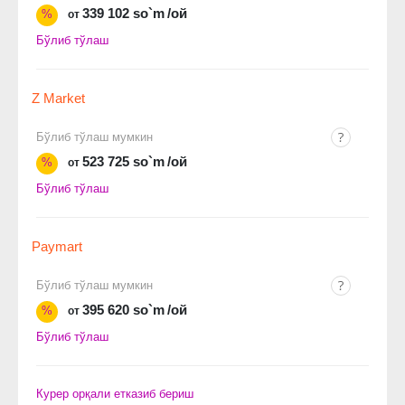
339 102 so`m
/ой
%
от
Бўлиб тўлаш
Z Market
Бўлиб тўлаш мумкин
523 725 so`m
/ой
%
от
Бўлиб тўлаш
Paymart
Бўлиб тўлаш мумкин
395 620 so`m
/ой
%
от
Бўлиб тўлаш
Курер орқали етказиб бериш