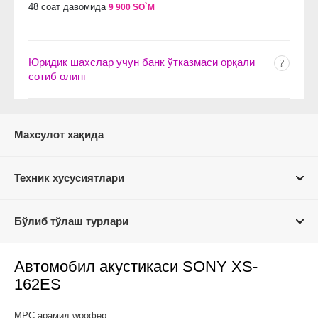
48 соат давомида
9 900 SO`M
Юридик шахслар учун банк ўтказмаси орқали
сотиб олинг
Махсулот хақида
Техник хусусиятлари
Бўлиб тўлаш турлари
Автомобил акустикаси SONY XS-
162ES
МРC арамид wоофер