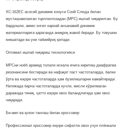
ХС-162EС асосий динамик конуси Сонй Слюда билан
мустаҳкамланган тцеллюлозадан (МРC) ишлаб чиқарилган. Бу
бардошли, аммо энгил карнай анъанавий динамик
материалларига қараганда аниқроқ жавоб беради. Бу товушни
юмшатади ва уни табиийроқ қилади.
Оптимал ишлаб чиқариш технологияси
МРCни ноёб арамид толали искала ичига киритиш диафрагма
резонансини бостиради ва нафақат паст частоталарда, балки
ўрта ва юқори частоталарда ҳам бузилишларни камайтиради.
Натижада барча частоталарда кучли, мисли кўрилмаган
даражада тиниқ, ҳатто юқори овоз баландлигида ҳам овоз
чиқаради.
Би-амп ва қозон танлаш билан кроссовер
Профессионал кроссовер юқори сифатли овоз учун плёнкали