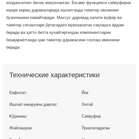
кондансаткич билан жиҳозланган. Би-амп функцияси сабвуферни
юқори кириш даражаларида ишлатганда тwеетер овозининг
бузилишини камайтиради. Махсус даромад калити вуфер ва
тwеетер сигналлари ўртасидаги мувозанатни сақлашга ёрдам
беради ва ҳатто битта кучайтиргичдан компонентларни
бошқараётганда ҳам тwеетер даражасини созлаш имконини
беради.
Технические характеристики
Кафолат:
Йок
Ишлаб чикарувчи давлат:
Хитой
Kўриниш:
Сабвуфер
Жойлашуви:
Ўрнатиладиган