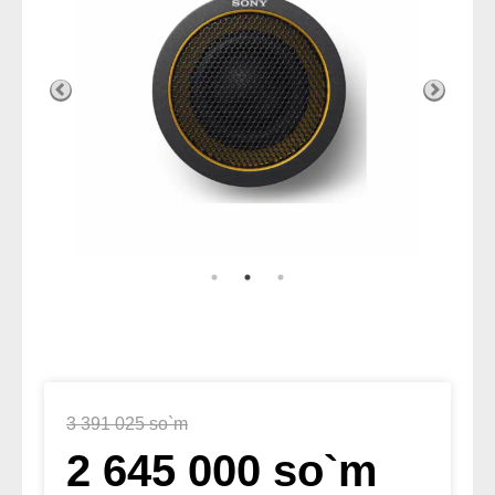
3 391 025 so`m
2 645 000 so`m