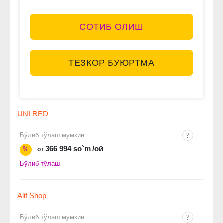
СОТИБ ОЛИШ
ТЕЗКОР БУЮРТМА
UNI RED
Бўлиб тўлаш мумкин
366 994 so`m
/ой
%
от
Бўлиб тўлаш
Alif Shop
Бўлиб тўлаш мумкин