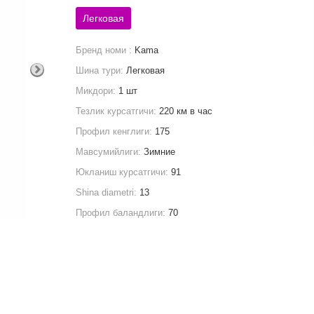
Легковая
Бренд номи :
Kama
Шина тури:
Легковая
Микдори:
1 шт
Тезлик курсатгичи:
220 км в час
Профил кенглиги:
175
Мавсумийлиги:
Зимние
Юкланиш курсатгичи:
91
Shina diametri:
13
Профил баландлиги:
70