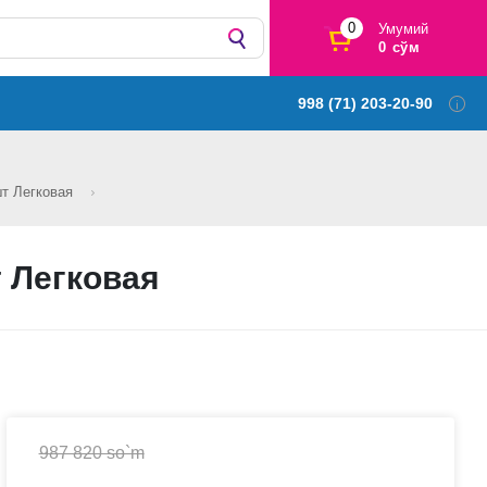
0
Умумий
0 сўм
998 (71) 203-20-90
шт Легковая
 Легковая
987 820 so`m