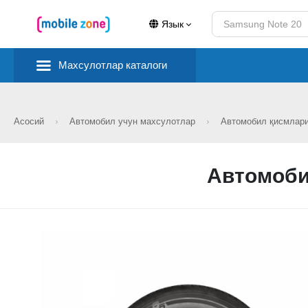
Язык
Махсулотлар каталоги
Асосий
Автомобил учун махсулотлар
Автомобил қисмлар
Автомоби