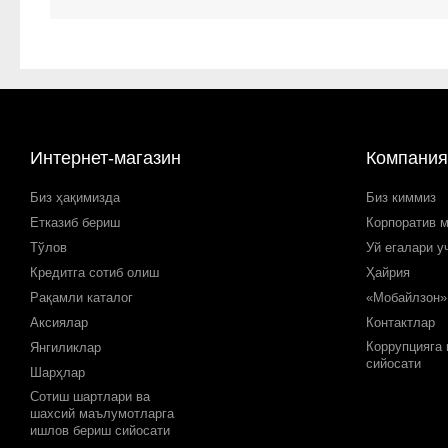
Интернет-магазин
Компания
Биз ҳақимизда
Биз киммиз
Етказиб бериш
Корпоратив 
Тўлов
Уй егалари у
Кредитга сотиб олиш
Ҳайрия
Рақамли каталог
«Мобайлзон»
Аксиялар
Контактлар
Коррупцияга
Янгиликлар
сийосати
Шарҳлар
Сотиш шартлари ва
шахсий маълумотларга
ишлов бериш сийосати