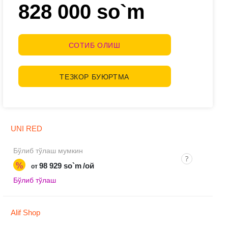
828 000 so`m
СОТИБ ОЛИШ
ТЕЗКОР БУЮРТМА
UNI RED
Бўлиб тўлаш мумкин
%
98 929 so`m
/ой
от
Бўлиб тўлаш
Alif Shop