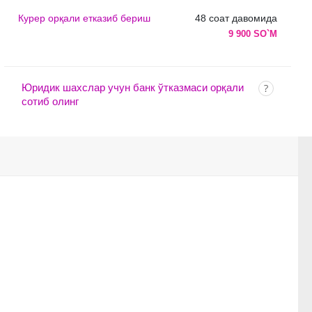
Курер орқали етказиб бериш
48 соат давомида
9 900 SO`M
Юридик шахслар учун банк ўтказмаси орқали
сотиб олинг