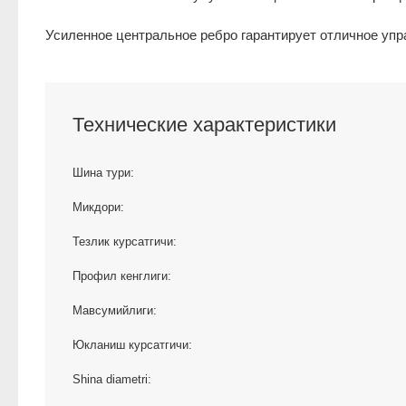
Усиленное центральное ребро гарантирует отличное управ
Технические характеристики
Шина тури:
Микдори:
Тезлик курсатгичи:
Профил кенглиги:
Мавсумийлиги:
Юкланиш курсатгичи:
Shina diametri: