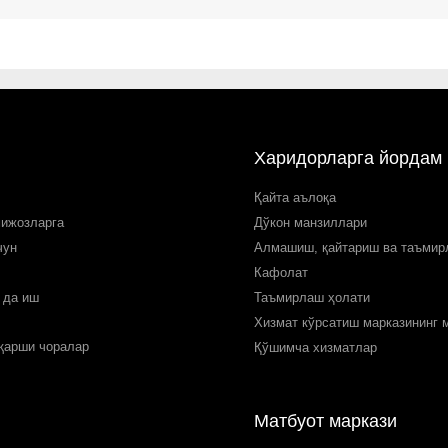
Харидорларга йордам
Қайта аълоқа
мижозларга
Дўкон манзиллари
чун
Алмашиш, қайтариш ва таъми
Кафолат
 да иш
Таъмирлаш ҳолати
Хизмат кўрсатиш марказининг 
 қарши чоралар
Қўшимча хизматлар
Матбуот маркази