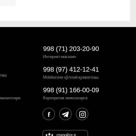
998 (71) 203-20-90
Интернет-магазин
998 (97) 412-12-41
рлаш
Mobilezone қўллаб-қувватлаш
998 (91) 166-00-09
манзиллари
Корпоратив мижозларга
откройте в