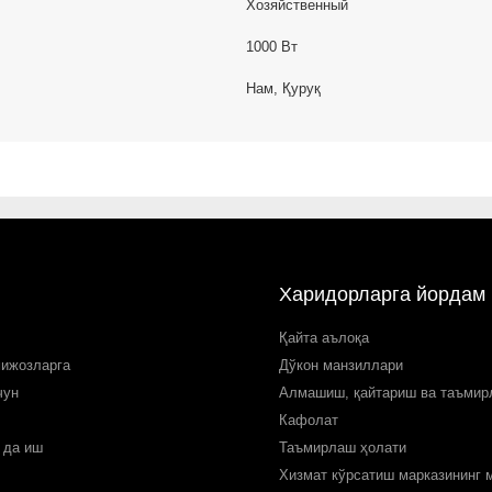
Хозяйственный
1000 Вт
Нaм, Қуруқ
Харидорларга йордам
Қайта аълоқа
мижозларга
Дўкон манзиллари
чун
Алмашиш, қайтариш ва таъми
Кафолат
 да иш
Таъмирлаш ҳолати
Хизмат кўрсатиш марказининг 