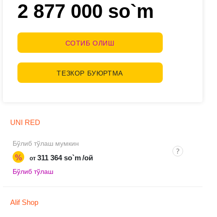
2 877 000 so`m
СОТИБ ОЛИШ
ТЕЗКОР БУЮРТМА
UNI RED
Бўлиб тўлаш мумкин
%
311 364 so`m
/ой
от
Бўлиб тўлаш
Alif Shop