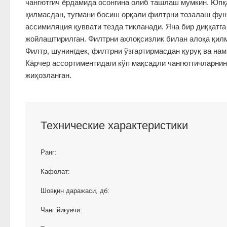
чангютгич ёрдамида осонгина олиб ташлаш мумкин. Юпқа
қилмасдан, тугмани босиш орқали филтрни тозалаш фун
ассимиляция қуввати тезда тикланади. Яна бир диққатга
жойлаштирилган. Филтрни ахлоқсизлик билан алоқа қилм
Филтр, шунингдек, филтрни ўзгартирмасдан қуруқ ва нам
Кäрчер ассортиментидаги кўп мақсадли чангютгичларнин
жиҳозланган.
Технические характеристики
Ранг:
Кафолат:
Шовқин даражаси, дб:
Чанг йиғувчи: