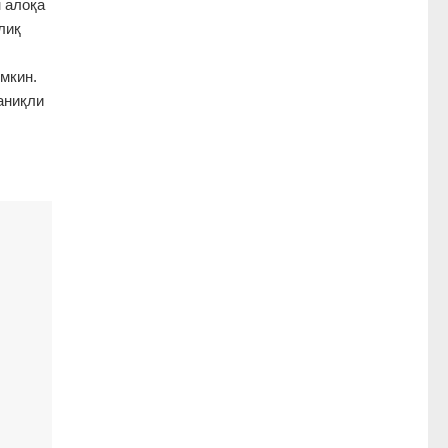
 алоқа
лиқ
мкин.
аниқли