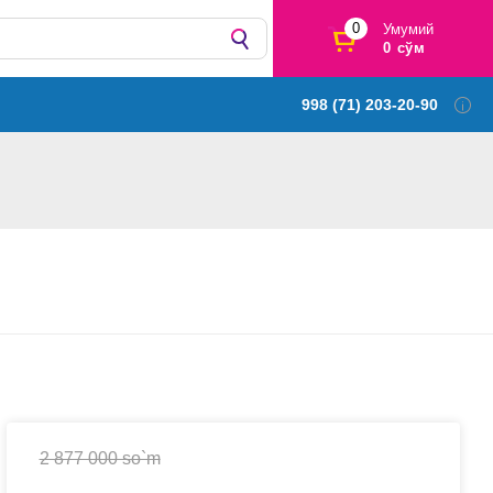
0
Умумий
0 сўм
998 (71) 203-20-90
2 877 000 so`m