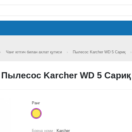
Чанг ютгич билан ахлат қутиси
Пылесос Karcher WD 5 Сариқ
Пылесос Karcher WD 5 Сариқ
Ранг
Бренд номи :
Karcher