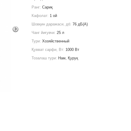
Ранг:
Сариқ
Кафолат:
1 ой
Шовқин даражаси, дб:
76 дБ(А)
Чанг йиғувчи:
25 л
Тури:
Хозяйственный
Қувват сарфи, Вт:
1000 Вт
Тозалаш тури:
Нaм, Қуруқ