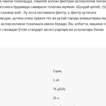
 чангни тозалашда, тиқилиб қолган филтрни ахлоқсизлик билан
ктсияси ёрдамида самарали тозалаш мумкин. Шундай қилиб, тў
 сазовор жой - бу ясси катламали филтр, у филтр қутисига
асдан, қутини очиш орқали тез ва қулай тарзда алмаштириш му
 ахлоқсизликни тозалашга имкон беради. Ва, албатта, машина т
г синовдан ўтган стандарт аксессуарлари ва ускуналари билан
Сариқ
1 ой
76 дБ(А)
25 л