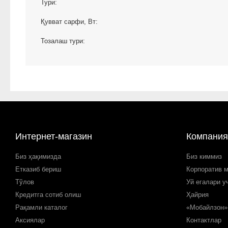
Тури:
Қувват сарфи, Вт:
Тозалаш тури:
Интернет-магазин
Компания
Биз ҳақимизда
Биз киммиз
Етказиб бериш
Корпоратив 
Тўлов
Уй егалари у
Кредитга сотиб олиш
Ҳайрия
Рақамли каталог
«Мобайлзон»
Аксиялар
Контактлар