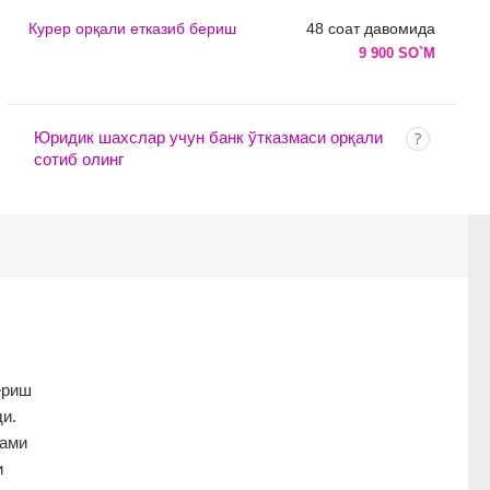
Курер орқали етказиб бериш
48 соат давомида
9 900 SO`M
Юридик шахслар учун банк ўтказмаси орқали
сотиб олинг
ериш
и.
лами
и