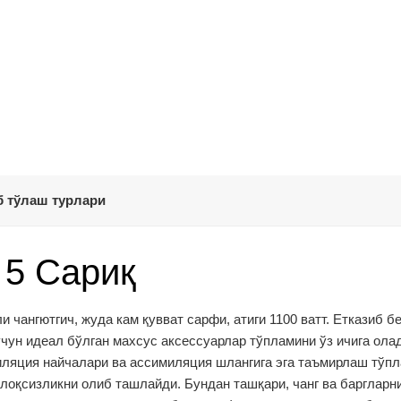
 тўлаш турлари
 5 Сариқ
 чангютгич, жуда кам қувват сарфи, атиги 1100 ватт. Етказиб б
ун идеал бўлган махсус аксессуарлар тўпламини ўз ичига олад
миляция найчалари ва ассимиляция шлангига эга таъмирлаш тўп
хлоқсизликни олиб ташлайди. Бундан ташқари, чанг ва баргларн