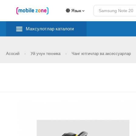
Язык
Махсулотлар каталоги
Асосий
Уй учун техника
Чанг ютгичлар ва аксессуарлар