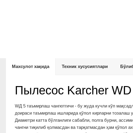
Махсулот хақида
Техник хусусиятлари
Бўлиб
Пылесос Karcher WD
WД 5 таъмирлаш чангютгичи - бу жуда кучли кўп мақсадли
доираси таъмирлаш ишларида қўпол кирларни тозалаш уч
Диаметри катта бўлганлиги сабабли, полга бурни, асси
чангни тиқилиб қолмасдан ва тарқатмасдан ҳам қўпол а