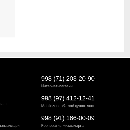
998 (71) 203-20-90
Интернет-магазин
998 (97) 412-12-41
рлаш
Mobilezone қўллаб-қувватлаш
998 (91) 166-00-09
манзиллари
Корпоратив мижозларга