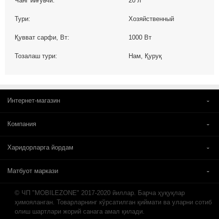
Чанг йиғувчи:
20 л
Тури:
Хозяйственный
Қувват сарфи, Вт:
1000 Вт
Тозалаш тури:
Нaм, Қуруқ
Интернет-магазин
Компания
Харидорларга йордам
Матбуот маркази
© ЧП "MOBILEZONE" 2017-2020 йиллар. Барча ҳуқуқлар
ҳимояланган. Товарларнинг кўрсатилган қиймати ва уларни сотиб
олиш шартлари жорий санага амал қилади.