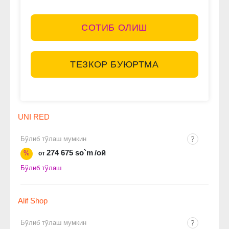
СОТИБ ОЛИШ
ТЕЗКОР БУЮРТМА
UNI RED
Бўлиб тўлаш мумкин
274 675 so`m
/ой
%
от
Бўлиб тўлаш
Alif Shop
Бўлиб тўлаш мумкин