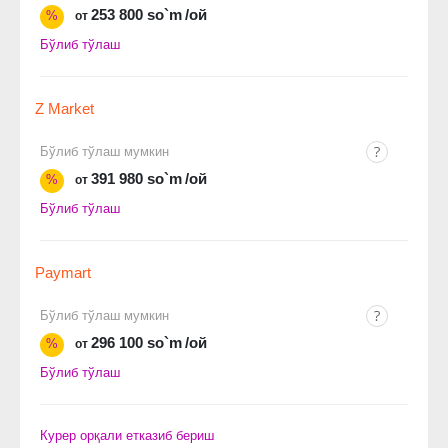
253 800 so`m
/ой
%
от
Бўлиб тўлаш
Z Market
Бўлиб тўлаш мумкин
391 980 so`m
/ой
%
от
Бўлиб тўлаш
Paymart
Бўлиб тўлаш мумкин
296 100 so`m
/ой
%
от
Бўлиб тўлаш
Курер орқали етказиб бериш