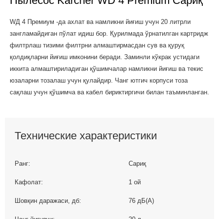
Пылесос Karcher WD 4 Premium Сариқ
WД
4
Премиум
-да
ахлат
ва
намликни
йиғиш
учун
20
литрли
зангламайдиган
пўлат
идиш
бор.
Қурилмада
ўрнатилган
картридж
филтрлаш
тизими
филтрни
алмаштирмасдан
сув
ва
қуруқ
қолдиқларни
йиғиш
имконини
беради.
Заминли
кўкрак
устидаги
иккита
алмаштириладиган
қўшимчалар
намликни
йиғиш
ва
текис
юзаларни
тозалаш
учун
қулайдир.
Чанг
ютгич
корпуси
тоза
сақлаш
учун
қўшимча
ва
кабел
бириктиргичи
билан
таъминланган.
Технические характеристики
Ранг:
Сариқ
Кафолат:
1 ой
Шовқин даражаси, дб:
76 дБ(А)