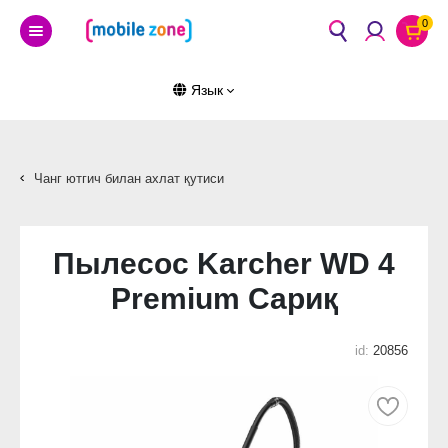
0
Язык
Чанг ютгич билан ахлат қутиси
Пылесос Karcher WD 4
Premium Сариқ
id:
20856