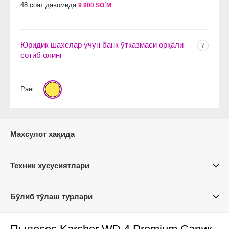
48 соат давомида
9 900 SO`M
Юридик шахслар учун банк ўтказмаси орқали
сотиб олинг
Ранг
Махсулот хақида
Техник хусусиятлари
Бўлиб тўлаш турлари