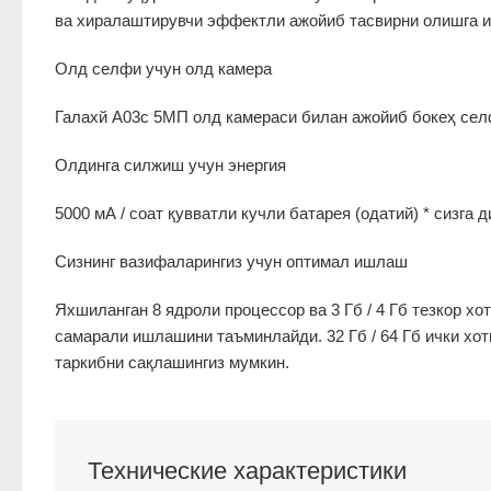
ва хиралаштирувчи эффектли ажойиб тасвирни олишга и
Олд селфи учун олд камера
Галахй А03с 5МП олд камераси билан ажойиб бокеҳ селф
Олдинга силжиш учун энергия
5000 мА / соат қувватли кучли батарея (одатий) * сизга
Сизнинг вазифаларингиз учун оптимал ишлаш
Яхшиланган 8 ядроли процессор ва 3 Гб / 4 Гб тезкор х
самарали ишлашини таъминлайди. 32 Гб / 64 Гб ички хот
таркибни сақлашингиз мумкин.
Технические характеристики