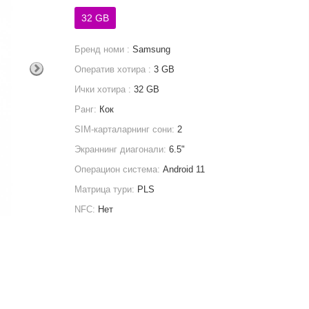
32 GB
Бренд номи :
Samsung
Оператив хотира :
3 GB
Ички хотира :
32 GB
Ранг:
Кок
SIM-карталарнинг сони:
2
Экраннинг диагонали:
6.5"
Операцион система:
Android 11
Матрица тури:
PLS
NFC:
Нет