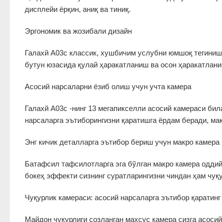
дисплейи ёрқин, аниқ ва тиниқ.
Эргономик ва жозибали дизайн
Галахй А03с классик, хушбичим услубни юмшоқ тегиниш
бутун юзасида қулай ҳаракатланиш ва осон ҳаракатланиш
Асосий нарсаларни ёзиб олиш учун учта камера
Галахй А03с -нинг 13 мегапикселли асосий камераси бил
нарсаларга эътиборингизни қаратишга ёрдам беради, мак
Энг кичик деталларга эътибор бериш учун макро камера
Батафсил тафсилотларга эга бўлган макро камера оддий
бокеҳ эффекти сизнинг суратларингизни чиндан ҳам чуқу
Чуқурлик камераси: асосий нарсаларга эътибор қаратинг
Майдон чуқурлиги созланган махсус камера сизга асосий