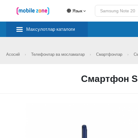
Язык
Махсулотлар каталоги
Асосий
Телефонлар ва мосламалар
Смартфонлар
См
Смартфон Sa