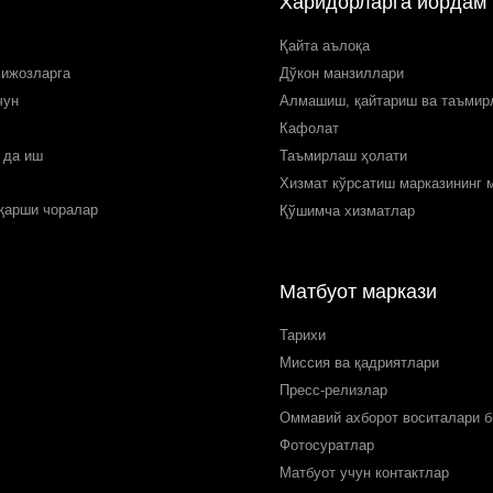
Харидорларга йордам
Қайта аълоқа
мижозларга
Дўкон манзиллари
чун
Алмашиш, қайтариш ва таъми
Кафолат
 да иш
Таъмирлаш ҳолати
Хизмат кўрсатиш марказининг 
 қарши чоралар
Қўшимча хизматлар
Матбуот маркази
Тарихи
Миссия ва қадриятлари
Пресс-релизлар
Оммавий ахборот воситалари б
Фотосуратлар
Матбуот учун контактлар