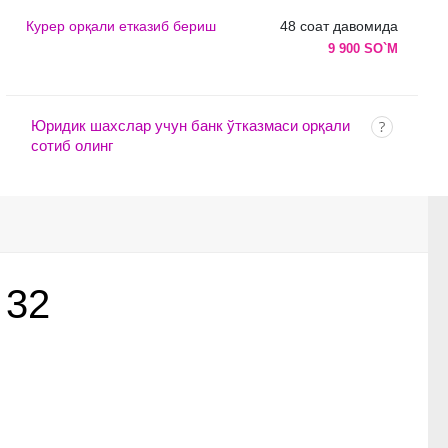
Курер орқали етказиб бериш
48 соат давомида
9 900 SO`M
Юридик шахслар учун банк ўтказмаси орқали
сотиб олинг
 32