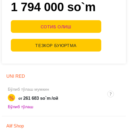
1 794 000 so`m
СОТИБ ОЛИШ
ТЕЗКОР БУЮРТМА
UNI RED
Бўлиб тўлаш мумкин
%
261 683 so`m
/ой
от
Бўлиб тўлаш
Alif Shop