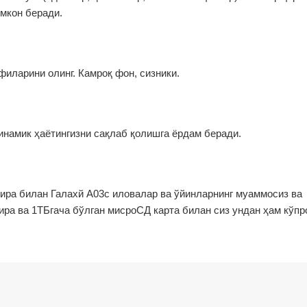
мкон беради.
иларини олинг. Камроқ фон, сизники.
 динамик ҳаётингизни сақлаб қолишга ёрдам беради.
отира билан Галахй А03с иловалар ва ўйинларнинг муаммосиз ва
ира ва 1ТБгача бўлган миcроСД карта билан сиз ундан ҳам кўпр