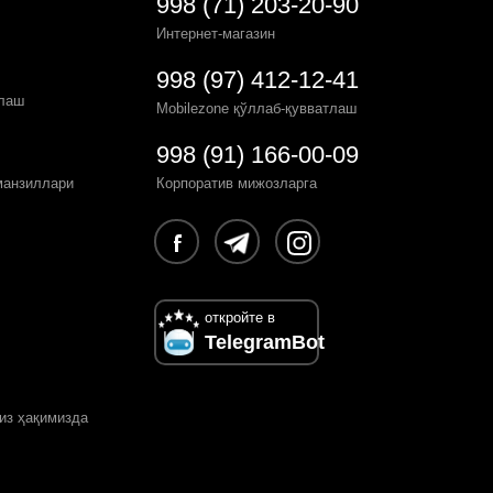
998 (71) 203-20-90
Интернет-магазин
998 (97) 412-12-41
рлаш
Mobilezone қўллаб-қувватлаш
998 (91) 166-00-09
манзиллари
Корпоратив мижозларга
откройте в
TelegramBot
из ҳақимизда