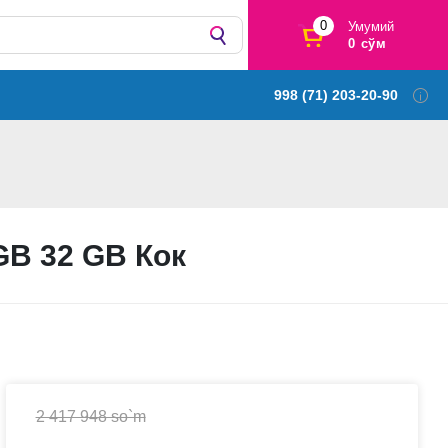
0
Умумий
0 сўм
998 (71) 203-20-90
GB 32 GB Кок
2 417 948 so`m