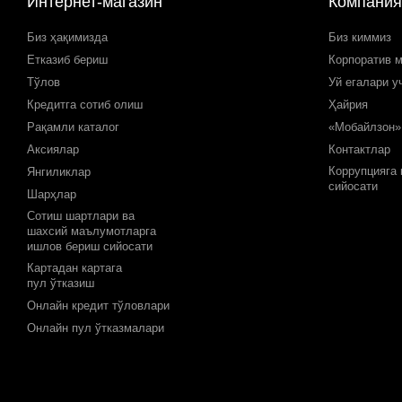
Интернет-магазин
Компания
Биз ҳақимизда
Биз киммиз
Етказиб бериш
Корпоратив 
Тўлов
Уй егалари у
Кредитга сотиб олиш
Ҳайрия
Рақамли каталог
«Мобайлзон»
Аксиялар
Контактлар
Коррупцияга
Янгиликлар
сийосати
Шарҳлар
Сотиш шартлари ва
шахсий маълумотларга
ишлов бериш сийосати
Картадан картага
пул ўтказиш
Онлайн кредит тўловлари
Онлайн пул ўтказмалари