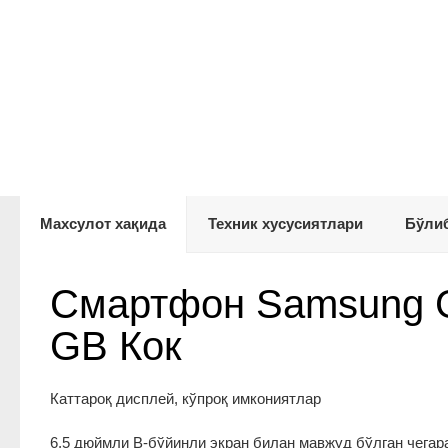
Махсулот хақида
Техник хусусиятлари
Бўлиб
Смартфон Samsung Ga
GB Кок
Каттароқ дисплей, кўпроқ имкониятлар
6,5 дюймли В-бўйинли экран билан мавжуд бўлган чегара