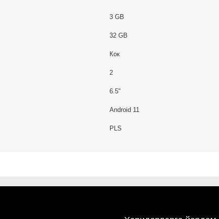
3 GB
32 GB
Кок
2
6.5"
Android 11
PLS