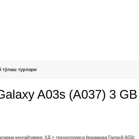
 тўлаш турлари
laxy A03s (A037) 3 GB
ларни кенгайтиринг. ҲД + технологияси ёрдамида Галахй А03с