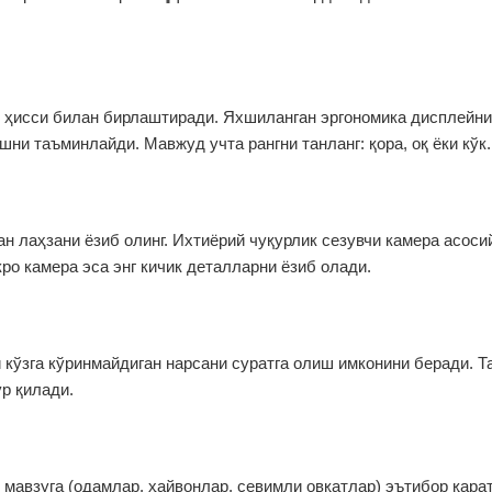
 ҳисси билан бирлаштиради. Яхшиланган эргономика дисплейни
ни таъминлайди. Мавжуд учта рангни танланг: қора, оқ ёки кўк.
ан лаҳзани ёзиб олинг. Ихтиёрий чуқурлик сезувчи камера асоси
ро камера эса энг кичик деталларни ёзиб олади.
 кўзга кўринмайдиган нарсани суратга олиш имконини беради. Т
р қилади.
 мавзуга (одамлар, ҳайвонлар, севимли овқатлар) эътибор қара