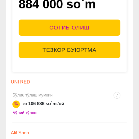
884 000 so`m
СОТИБ ОЛИШ
ТЕЗКОР БУЮРТМА
UNI RED
Бўлиб тўлаш мумкин
106 838 so`m
/ой
%
от
Бўлиб тўлаш
Alif Shop