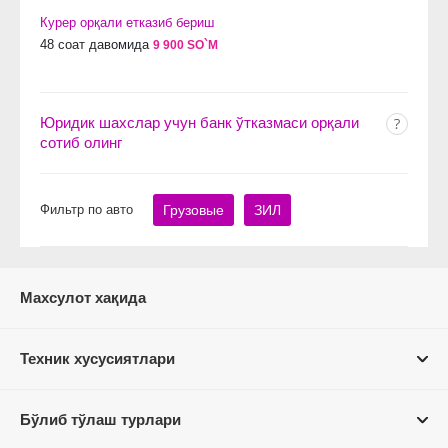
Курер орқали етказиб бериш
48 соат давомида
9 900 SO`M
Юридик шахслар учун банк ўтказмаси орқали
сотиб олинг
Фильтр по авто
Грузовые
ЗИЛ
Махсулот хақида
Техник хусусиятлари
Бўлиб тўлаш турлари