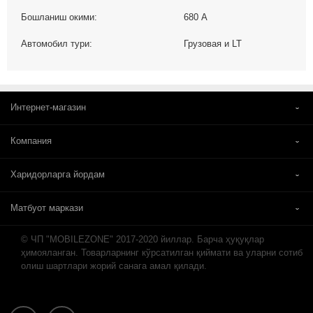
Бошланиш окими:
680 А
Автомобил тури:
Грузовая и LT
Интернет-магазин
Компания
Харидорларга йордам
Матбуот маркази
© ЧП "MOBILEZONE" 2017-2020 йиллар. Барча ҳуқуқлар
ҳимояланган. Товарларнинг кўрсатилган қиймати ва уларни сотиб
олиш шартлари жорий санага амал қилади.