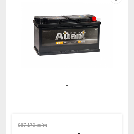
987 179 so`m